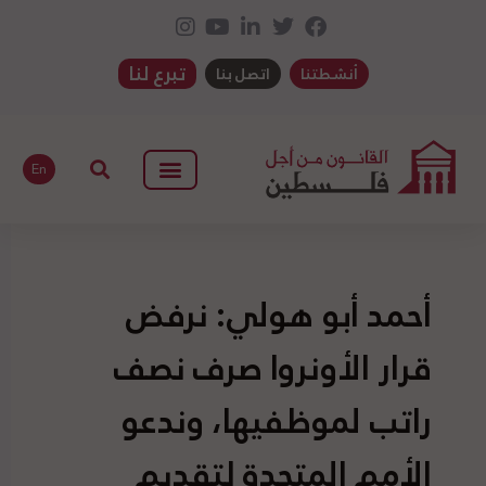
تبرع لنا
أنشطتنا
اتصل بنا
En
أحمد أبو هولي: نرفض
قرار الأونروا صرف نصف
راتب لموظفيها، وندعو
الأمم المتحدة لتقديم