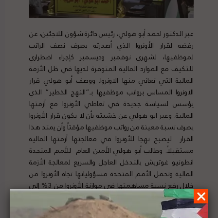
عبر الدكتور احمد أبو هولي، رئيس دائرة شؤون اللاجئين، عن
رفضه لقرار الأونروا الذي أصدرته بصرف نصف الراتب
لموظفيها، لشهري نوفمبر وديسمبر كإجراء اضطراري
للتكيف مع الموارد المالية المتوفرة لديها في ظل الأزمة
المالية التي تعاني منها الاونروا. ووصف أبو هولي قرار
الاونروا المساس برواتب موظفيها بـ”النهج الخطير” الذي
يؤسس لسياسة جديدة في تعاطي الأونروا مع أزمتها
المالية. وعبر ابو هولي عن خشيته بأن لا يكون قرار الأونروا
بصرف نسبة معينة من رواتب موظفيها مؤقتاً وأن يمتد هذا
القرار ليصبح نهجا للأونروا في معالجتها أزمتها المالية
مستقبلاً. وطالب أبو هولي الأمين العام للأمم المتحدة
انطونيو غوتريش بالتدخل العاجل والسريع لمعالجة الأزمة
المالية وتحمل الأمم المتحدة مسؤولياتها تجاه الأونروا من
خلال رفع نسبة مساهمتها في موازنة الأونروا من 3% إلى
10 % وهي نسبة كفيلة بتمكين الأونروا من صرف وراتب
موظفيها كاملة حتى نهاية العام 2020 وتغطية العجز