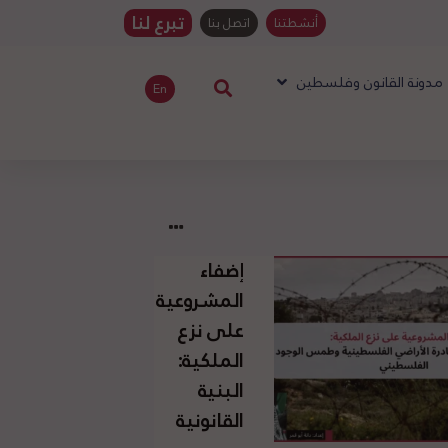
تبرع لنا
أنشطتنا
اتصل بنا
مدونة القانون وفلسطين
En
إضفاء
المشروعية
على نزع
الملكية:
البنية
القانونية