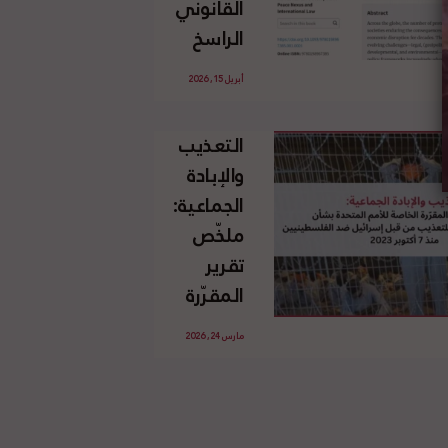
القانوني
الإسرائيلي
الراسخ
غير
للاجئين
القانوني
أبريل 15, 2026
الفلسطينيين
للأرض
وحقهم
الفلسطينية
التعذيب
في العودة
والإبادة
بموجب
الجماعية:
القانون
ملخّص
الدولي
تقرير
المقرّرة
الخاصة
مارس 24, 2026
للأمم
المتحدة
بشأن
الاستخدام