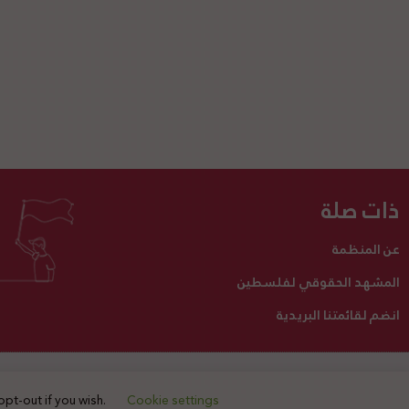
ذات صلة
عن المنظمة
المشهد الحقوقي لفلسطين
انضم لقائمتنا البريدية
تبرع لنا
أنشطتنا
اتصل بنا
opt-out if you wish.
Cookie settings