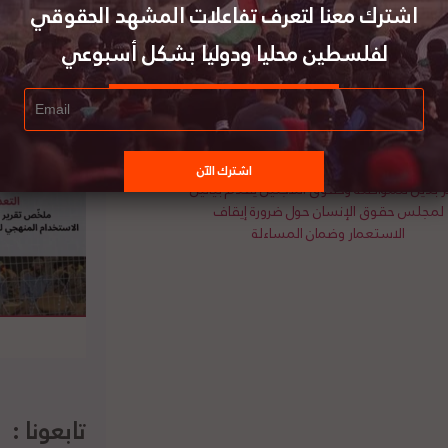
 المستوطنات غير القانونية في الأرض الفلسطينية
اشترك معنا لتعرف تفاعلات المشهد الحقوقي
 على حالة جامعة أرييل في الضفة الغربية المحتلة
لفلسطين محليا ودوليا بشكل أسبوعي
ثين مشاركين رغم وقوعها في مستوطنة أرييل غير
 بديل للمواطنة وحقوق اللاجئين يقدّم بيانين
لمجلس حقوق الإنسان حول ضرورة إيقاف
الاستعمار وضمان المساءلة
تابعونا :