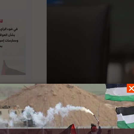
تي أعرب عنها نظيره الأمريكي بشأن المواجهات
بات إنّ التدخل الدولي في الأحداث، التي تخللتها
 الأشخاص الذين يحرضون على العنف. وأضاف أنّ