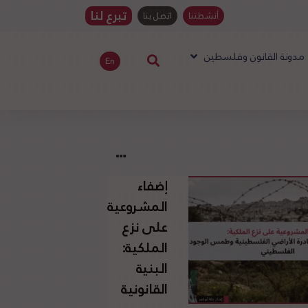
تبرع لنا
أنشطتنا
اتصل بنا
مدونة القانون وفلسطين
En
إضفاء
المشروعية
على نزع
الملكية:
البنية
القانونية