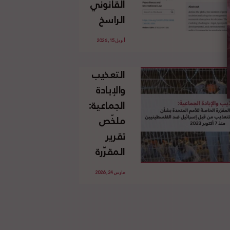
القانوني
الإسرائيلي
الراسخ
غير
للاجئين
القانوني
أبريل 15, 2026
الفلسطينيين
للأرض
وحقهم
الفلسطينية
التعذيب
في العودة
والإبادة
بموجب
الجماعية:
القانون
ملخّص
الدولي
تقرير
المقرّرة
الخاصة
مارس 24, 2026
للأمم
المتحدة
بشأن
الاستخدام