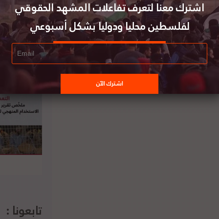
طرة سليمة على الرغم من الاستفزازات”. لتفاصيل
اشترك معنا لتعرف تفاعلات المشهد الحقوقي
لفلسطين محليا ودوليا بشكل أسبوعي
لرئاسة الفلسطينية تعرب عن إدانتها لجرائم
حتلال في غزة والقدس والأراضي الفلسطينية
كافة
تابعونا :