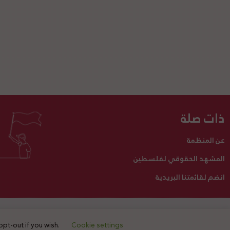
ذات صلة
عن المنظمة
المشهد الحقوقي لفلسطين
انضم لقائمتنا البريدية
تبرع لنا
أنشطتنا
اتصل بنا
opt-out if you wish.
Cookie settings