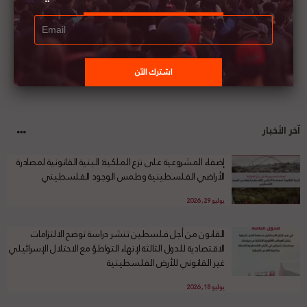
آخر الأخبار
إضفاء المشروعية على نزع الملكية: البنية القانونية لمصادرة
الأراضي الفلسطينية وطمس الوجود الفلسطيني
يوليو 29, 2026
القانون من أجل فلسطين تنشر دراسة توضح الالتزامات
الاقتصادية للدول الثالثة لإنهاء التواطؤ مع الاحتلال الإسرائيلي
غير القانوني للأرض الفلسطينية
يوليو 18, 2026