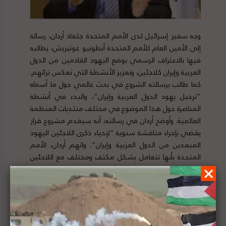
وجه سفير إسرائيل لدى الأمم المتحدة جلعاد أردان، رسالة
إلى الأمين العام للأمم المتحدة أنطونيو غوتيريش، يطالبه
فيها بالاعتراف الرسمي بوضع اليهود القادمين من الدول
العربية وإيران كلاجئين، وتعزيز الأنشطة التي تعكس تراثهم.
كما طالب برسالته الشروع في بحث عالمي حول ما أسماه
“ترحيل يهود الدول العربية وإيران”، والبدء في أنشطة
المناصرة حول هذا الموضوع في مختلف منتديات المنظمة
العالمية. وأوضح أردان في رسالته، أنه سيقدم مشروع قرار
يقضي بإجراء مناقشة سنوية “لإحياء ذكرى اللاجئين اليهود
المبعدين من الدول العربية وإيران”. واتهم أردان، الأمم
المتحدة بأنها تتعامل بشكل مكثف ومختلف مع اللاجئين
الفلسطينيين، وتتجاهل تمامًا اللاجئين اليهود من الدول
العربية وإيران. لتفاصيل الخبر ومصدره الأصلي،
هنا