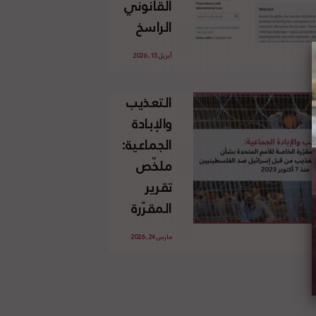
القانوني
الإسرائيلي
الراسخ
غير
للاجئين
القانوني
أبريل 15, 2026
الفلسطينيين
للأرض
وحقهم
الفلسطينية
التعذيب
في العودة
والإبادة
بموجب
الجماعية:
القانون
ملخّص
الدولي
تقرير
المقرّرة
الخاصة
مارس 24, 2026
للأمم
المتحدة
بشأن
الاستخدام