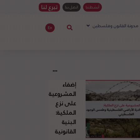
تبرع لنا
أنشطتنا
اتصل بنا
مدونة القانون وفلسطين
En
إضفاء
المشروعية
على نزع
الملكية:
البنية
القانونية