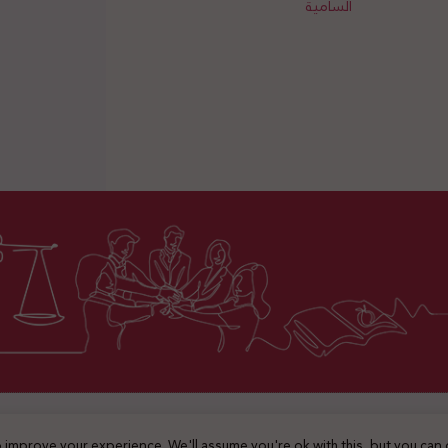
السامية
2025 © جميع الحقوق محفوظة
 improve your experience. We'll assume you're ok with this, but you can 