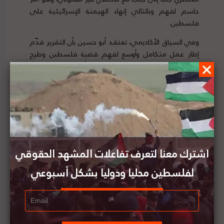
حاسم لفهم وبالتالي إنهاء الهيمنة الإسرائيلية على
فلسطين.
وفي السياق الأكاديمي، تعتقد أبو حسين بأن التقرير قدّم
إطار عمل متكامل وأوسع لفهم قضية فلسطين وطرح
قضية الاستعمار على الطاولة، كما أنه فتح بابًا جديدًا
للأكاديمييم لعرض المسألة من منظور حركة مناهضة
الاستعمار (anti-colonial movement). وهو بالتالي يساعد
على إعادة حياة الفلسطينيين ومعاناتهم إلى قلب النقاش
الأكاديمي وتحدي ديناميات القوة التي تؤثر على فعالية
القانون الدولي.
تقرير المقررة الخاصة يلعب دورًا مهمًا في
اشترك معنا لتعرف تفاعلات المشهد الحقوقي
تغيير عقلية الجمهور الأمريكي تجاه قضية
فلسطين
لفلسطين محليا ودوليا بشكل أسبوعي
تحدث الخبير في السياسة الأمريكية،
جوش روبنر
، عن التأثير
المحتمل لتقرير فرانشيسكا ألبانيز على سياسات الولايات
المتحدة، وأشار إلى المقاربة والهدف الرئيسي لسياسة