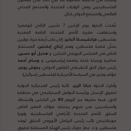
الفلسطينيين وفي الولايات المتحدة والمجتمع المدني
العالمي والمجتمع الدولي ككل.
عُقدت الندوة يوم الإثنين 7 تشرين الثاني (نوفمبر)
واستضافت مقررة الأمم المتحدة الخاصة المعنية
بفلسطين،
فرانشيسكا ألبانيز
، إلى جانب أربعة خبراء دوليين
بشأن قضية فلسطين، وهم
إيتاي إبشتين
، المستشار
الخاص في المجلس النرويجي للاجئين؛ و
هديل أبو حسين
،
محامية وزميلة باحثة بجامعة إيراسموس، و
وسام أحمد
رئيس مركز الحق التطبيقي للقانون الدولي، و
جوش روبنر
،
مؤلف وخبير في السياسة الأمريكية (فلسطين-إسرائيل).
وأدارت الندوة
ديانا الزير
، نائبة رئيس الفيدرالية الدولية
لحقوق الإنسان ورئيسة التواصل الاستراتيجي في منظمة
الحق، فيما حضرها عبر الزووم
80
من الباحثين والنشطاء
والسياسيين، بمن فيهم ريتشارد فولك، المقرر الخاص
السابق للأمم المتحدة للأراضي الفلسطينية، ولويزا
مورغانتيني نائب رئيس البرلمان الأوروبي السابق لوفد
فلسطين، و د. عمار دويك رئيس الهيئة المستقلة لحقوق