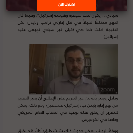
الولايات المتحدة تجاه فلسطين قائلاً: “من كلينتون إلى
بوش إلى أوباما كانت الفكرة دائمًا كيانًا فلسطينيًا غير
سيادي… يكون تحت سيطرة وهيمنة إسرائيل”. وفيما كان
النهج مختلفًا قليلاً في ظل إدارتي ترامب وبايدن، لكن
النتيجة ظلت كما هي (كيان غير سيادي تهيمن عليه
إسرائيل).
وجادل رويبنر بأنه من غير المرجح على الإطلاق أن يغير التقرير
من نهج إدارة بايدن تجاه إسرائيل-فلسطين، ومع ذلك، يمكن
للتقرير أن يخلق نقلة نوعية في الخطاب العام الأمريكي
وخاصة في الكونجرس.
ووفقًا لروبنر، يمكن حدوث ذلك بثلاث طرق: أولاً، قد يخلق