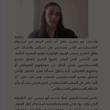
وشددت أبو حسين على أنه على الرغم من استبعاد
الفلسطينيين الذين يعيشون في إسرائيل والشتات من
نطاق التقرير بسبب القيود القانونية لولاية المقررة الخاصة،
فإن الأسس التي انبنى عليها التقرير تتعلق بجميع
الفلسطينيين بغض النظر عن موقعهم الجغرافي أو
وضعهم القانوني، لأنه يتناول مسألة تقرير المصير والتي
تتتعلق بجميع الفلسطينيين كشعب، ومن ثم ، فإن “له
تأثيرا على كل الشعب الفلسطيني الذي يعيش تحت أو يتأثر
بالنظام الاستعماري الاستيطاني”.
تكمن أهمية التقرير أيضًا، بحسب أبو حسين، في الطريقة
التي يؤكد بها على صلاحية وأهمية استخدام إطار الفصل
العنصري جنبًا إلى جنب مع الاحتلال غير القانوني، وهو أمر