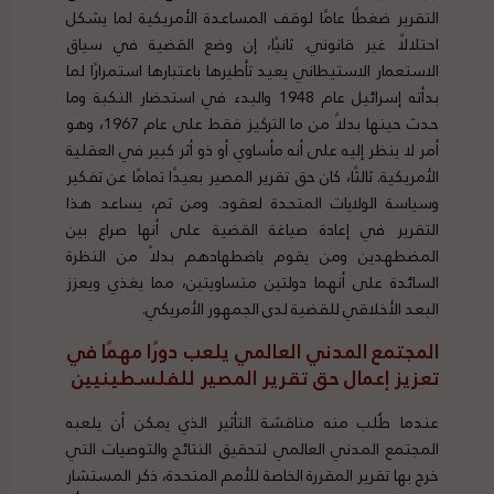
التقرير ضغطًا عامًا لوقف المساعدة الأمريكية لما يشكل
احتلالًا غير قانوني. ثانيًا، إن وضع القضية في سياق
الاستعمار الاستيطاني يعيد تأطيرها باعتبارها استمرارًا لما
بدأته إسرائيل عام 1948 والبدء في استحضار النكبة وما
حدث حينها بدلاً من ما التركيز فقط على عام 1967، وهو
أمر لا ينظر إليه على أنه مأساوي أو ذو أثر كبير في العقلية
الأمريكية. ثالثًا، كان حق تقرير المصير بعيدًا تمامًا عن تفكير
وسياسة الولايات المتحدة لعقود. ومن ثم، يساعد هذا
التقرير في إعادة صياغة القضية على أنها صراع بين
المضطهدين ومن يقوم باضطهادهم بدلاً من النظرة
السائدة على أنهما دولتين متساويتين، مما يغذي ويعزز
البعد الأخلاقي للقضية لدى الجمهور الأمريكي.
المجتمع المدني العالمي يلعب دورًا مهمًا في
تعزيز إعمال حق تقرير المصير للفلسطينيين
عندما طُلب منه مناقشة التأثير الذي يمكن أن يلعبه
المجتمع المدني العالمي لتحقيق النتائج والتوصيات التي
خرج بها تقرير المقررة الخاصة للأمم المتحدة، ذكر المستشار