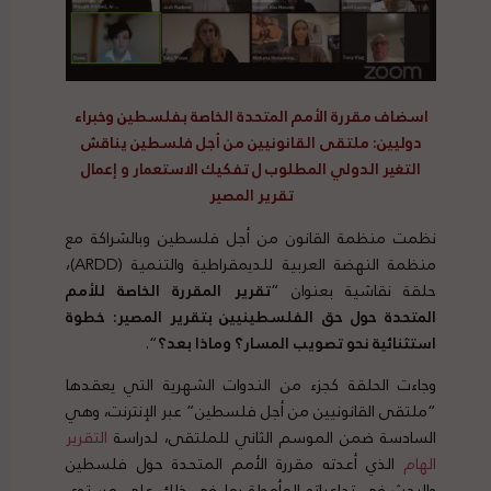
اسضاف مقررة الأمم المتحدة الخاصة بفلسطين وخبراء
دوليين: ملتقى القانونيين من أجل فلسطين يناقش
التغير الدولي المطلوب ل تفكيك الاستعمار و إعمال
تقرير المصير
نظمت منظمة القانون من أجل فلسطين وبالشراكة مع
منظمة النهضة العربية للديمقراطية والتنمية (ARDD)،
حلقة نقاشية بعنوان “
تقرير المقررة الخاصة للأمم
المتحدة حول حق الفلسطينيين بتقرير المصير: خطوة
استثنائية نحو تصويب المسار؟ وماذا بعد؟
“.
وجاءت الحلقة كجزء من الندوات الشهرية التي يعقدها
“ملتقى القانونيين من أجل فلسطين” عبر الإنترنت، وهي
السادسة ضمن الموسم الثاني للملتقى، لدراسة
التقرير
الهام
الذي أعدته مقررة الأمم المتحدة حول فلسطين
والبحث في تداعياته المأمولة بما في ذلك على مستوى