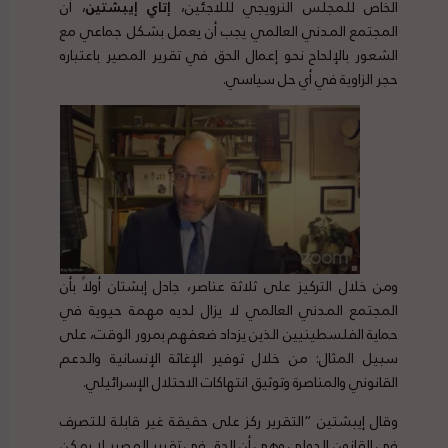
الخاص للمجلس النرويجي لللاجئين،
إتاي إيبشتين
، أن
المجتمع المدني العالمي يجب أن يعمل بشكل جماعي مع
الشعور بالإلحاح نحو إعمال الحق في تقرير المصير باعتباره
حجر الزاوية في أي حل سياسي.
ومن خلال التركيز على ثلاثة عناصر، جادل إبشتان أولاً بأن
المجتمع المدني العالمي لا يزال لديه مهمة حيوية في
حماية الفلسطينيين الذين يزداد ضعفهم بمرور الوقت، على
سبيل المثال: من خلال توفير الإغاثة الإنسانية والدعم
القانوني والمناصرة وتوثيق انتهاكات الاحتلال الإسرائيلي.
وقال إيبشتين “التقرير ركز على حقيقة غير قابلة للتصرف
في القانون الدولي وهي أن الحق في تقرير المصير لا يمكن