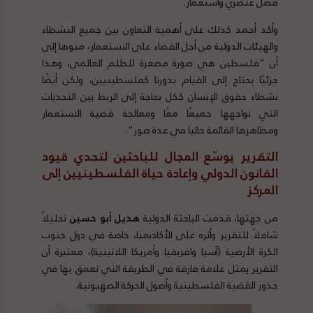
فصل عنصري واستعمار.
وأكد أحمد كذلك على أهمية التعاون بين جميع النشطاء
والهيئات الدولية من أجل القضاء على الاستعمار، منوها إلى
أن “فلسطين هي صورة مصغرة للظلم العالمي، وهذا
جزئيًا يحتاج إلى القيام بدورنا كفلسطينيين، ولكن أيضًا
نشطاء حقوق الإنسان ككل بحاجة إلى الربط بين التحديات
التي نواجهها جميعًا معًا ومعالجة قضية الاستعمار
ومظاهرها القائمة حاليا في عدة صور”.
التقرير يوسّع المجال للباحثين لتحدي قيود
القانون الدولي وإعادة حياة الفلسطينيين إلى
المركز
من جهتها، قدمت الباحثة الدولية
هديل أبو حسين
تحليلاً
شاملاً للتقرير وأثره على الأكاديميا، خاصة في دول جنوب
الكرة الأرضية (آسيا وافريقيا وأمريكا اللاتينية)، معتبرة أن
التقرير يمثل علامة فارقة في الطريقة التي تعمق بها في
جذور القضية الفلسطينية وأصول الحركة الصهيونية.