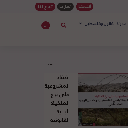
تبرع لنا
أنشطتنا
اتصل بنا
مدونة القانون وفلسطين
En
إضفاء
المشروعية
على نزع
الملكية:
البنية
القانونية