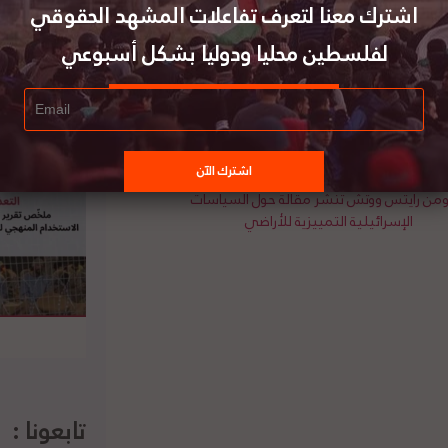
اشترك معنا لتعرف تفاعلات المشهد الحقوقي
 نظيره الإسباني أرانشا غونزاليس، بحسب بيان لوزارة
تأثير الاقتصادي والإجتماعي لوباء الفيروس التاجي.
لفلسطين محليا ودوليا بشكل أسبوعي
 أي تحرك إسرائيلي لضم أي أرض فلسطينية محتلة.
من رايتس ووتش تنشر مقالة حول السياسات
الإسرائيلية التمييزية للأراضي
تابعونا :