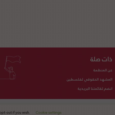
ذات صلة
عن المنظمة
المشهد الحقوقي لفلسطين
انضم لقائمتنا البريدية
تبرع لنا
أنشطتنا
اتصل بنا
opt-out if you wish.
Cookie settings