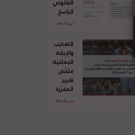
القانوني
الإسرائيلي
الراسخ
غير
للاجئين
القانوني
أبريل 15, 2026
الفلسطينيين
للأرض
وحقهم
الفلسطينية
التعذيب
في العودة
والإبادة
بموجب
الجماعية:
القانون
ملخّص
الدولي
تقرير
المقرّرة
الخاصة
مارس 24, 2026
للأمم
المتحدة
بشأن
الاستخدام