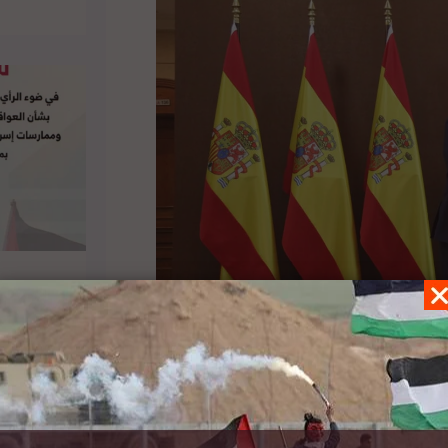
ة الغربية، واصفة الخطوة بأنها “كارثية”، حسبما أفادت وكالة