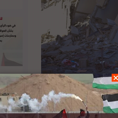
ط، تور وينسلاند، خلال الجلسة الشهرية لمجلس
”، وقف العمليات العدائية الذي جرى التوصل إليه
طينية في غزة من جهة ثانية، بأنه “هش للغاية”،
 مسلح أوسع”. وقال أن الأمم المتحدة تعمل بشكل
لنار، والسماح بدخول المساعدات الإنسانية العاجلة