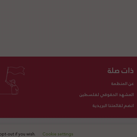
ذات صلة
عن المنظمة
المشهد الحقوقي لفلسطين
انضم لقائمتنا البريدية
تبرع لنا
أنشطتنا
اتصل بنا
opt-out if you wish.
Cookie settings