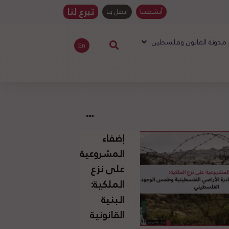
تبرع لنا
أنشطتنا
اتصل بنا
مدونة القانون وفلسطين
En
إضفاء
المشروعية
على نزع
الملكية:
البنية
القانونية