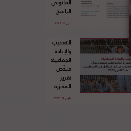
القانوني
الإسرائيلي
الراسخ
غير
للاجئين
القانوني
أبريل 15, 2026
الفلسطينيين
للأرض
وحقهم
الفلسطينية
التعذيب
في العودة
والإبادة
بموجب
الجماعية:
القانون
ملخّص
الدولي
تقرير
المقرّرة
الخاصة
مارس 24, 2026
للأمم
المتحدة
بشأن
الاستخدام