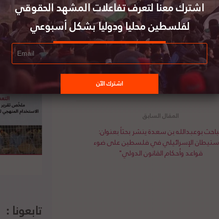
اشترك معنا لتعرف تفاعلات المشهد الحقوقي
لاستيطانية الإسرائيلية في الأراضي الفلسطينية
 صارخاً لقرارات الأمم المتحدة والقانون الدولي، فضلاً عن أنها
لفلسطين محليا ودوليا بشكل أسبوعي
ت الإسرائيلية إلى وقف عمليات الهدم والاستيلاء
ية. وأبدى وينسلاند قلقه من الموافقة على خطة
نفذت، فإن هذه الخطة من شأنها تعزيز استمرارية
الفلسطينيين الآخرين في جنوب الضفة الغربية”.
باحث بوعبدالله بن سعدة ينشر بحثاً بعنوان:
استيطان الإسرائيلي في فلسطين على ضوء
قواعد وأحكام القانون الدولي"
تابعونا :