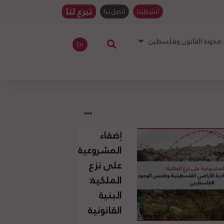
تبرع لنا
أنشطتنا
اتصل بنا
مدونة القانون وفلسطين
En
إضفاء
المشروعية
على نزع
الملكية:
البنية
القانونية