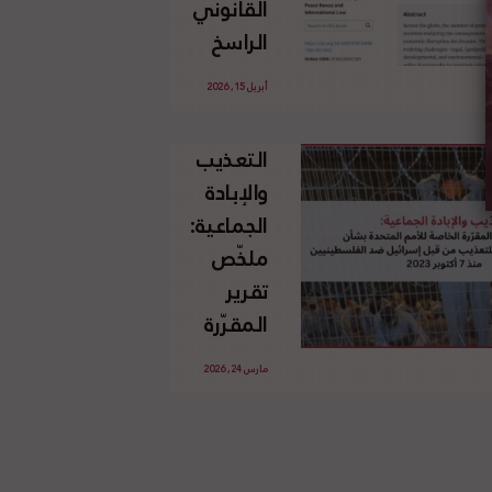
القانوني
الإسرائيلي
الراسخ
غير
للاجئين
القانوني
أبريل 15, 2026
الفلسطينيين
للأرض
وحقهم
الفلسطينية
التعذيب
في العودة
والإبادة
بموجب
الجماعية:
القانون
ملخّص
الدولي
تقرير
المقرّرة
الخاصة
مارس 24, 2026
للأمم
المتحدة
بشأن
الاستخدام