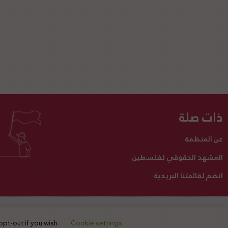
ذات صلة
عن المنظمة
المشهد الحقوقي لفلسطين
انضم لقائمتنا البريدية
تبرع لنا
أنشطتنا
اتصل بنا
opt-out if you wish.
Cookie settings