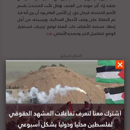
قلقه إزاء آخر موجة من العنف
. و
قال نائب المتحدث باسم
الأمم المتحدة، فرحان حق، إن الأمين العام يود أن يرى أنه قد
تم الحفاظ على وقف الأعمال العدائية، وترسيخه، من أجل
إعطاء مساحة للأطراف ذات الصلة لوضع ترتيبات لاستقرار
الوضع. لتفاصيل الخبر ومصدره الأصلي،
هنا
وزارة الخارجية الأردنية تدين سماح سلطات الاحتلال
لمجموعات متطرفة بتنفيذ المسيرة التصعيدية في
القدس
مندوب فلسطين في الأمم المتحدة يطالب بجعل
نظام الفصل العنصري الإسرائيلي مُكلفاً لإنهائه
اشترك معنا لتعرف تفاعلات المشهد الحقوقي
لفلسطين محليا ودوليا بشكل أسبوعي