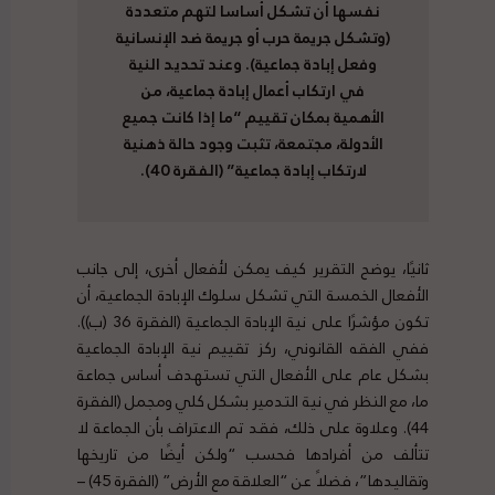
نفسها أن تشكل أساسا لتهم متعددة
(وتشكل جريمة حرب أو جريمة ضد الإنسانية
وفعل إبادة جماعية). وعند تحديد النية
في ارتكاب أعمال إبادة جماعية، من
الأهمية بمكان تقييم “ما إذا كانت جميع
الأدولة، مجتمعة، تثبت وجود حالة ذهنية
لارتكاب إبادة جماعية” (الفقرة 40).
ثانيًا، يوضح التقرير كيف يمكن لأفعال أخرى، إلى جانب
الأفعال الخمسة التي تشكل سلوك الإبادة الجماعية، أن
تكون مؤشرًا على نية الإبادة الجماعية (الفقرة 36 ​​(ب)).
ففي الفقه القانوني، ركز تقييم نية الإبادة الجماعية
بشكل عام على الأفعال التي تستهدف أساس جماعة
ما، مع النظر في نية التدمير بشكل كلي ومجمل (الفقرة
44). وعلاوة على ذلك، فقد تم الاعتراف بأن الجماعة لا
تتألف من أفرادها فحسب “ولكن أيضًا من تاريخها
وتقاليدها”، فضلاً عن “العلاقة مع الأرض” (الفقرة 45) –