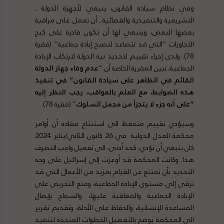
وفي نظام سيادة القانون، ينبغي لأجهزة الدولة ـ
التشريعية والتنفيذية والقضائية ـ أن تعمل على مراقبة
بعضها البعض، وينبغي لها أن تكون قادرة على كبح
التجاوزات “التي قد تتصاعد لتصبح إبادة جماعية” (فقرة
78). ولدى إجراء تقييم لتحديد نية الدولة لارتكاب الإبادة
الجماعية، تبين المقررة الخاصة أن “
عدم وفاء جهاز الدولة
القائم في الظاهر على سيادة القانون” في تنفيذ
هذه الضوابط، مع العلم بالعواقب، يجب النظر إليه
“على أنه جزء لا يتجزأ من مجمل السلوك
” (فقرة 78).
وسيؤدي تقييم متحفظ الى استنتاج مفاده أن أوامر
محكمة العدل الدولية في 26 كانون الثاني/يناير 2024
كان بنبغي أن تؤدي، كحد أدنى، الى تفعيل واجب التصرف
هذا. وكانت المحكمة قد أوعزت إلى إسرائيل على وجه
التحديد بأن تمتنع عن القيام بمزيد من الأعمال التي قد
ترقى إلى مستوى الإبادة الجماعية، ومنع التحريض على
الإبادة الجماعية والمعاقبة عليها، والسماح بإيصال
المساعدة الإنسانية، والحفاظ على الأدلة، وتقديم تقرير
الى المحكمة يوضح بالتفصيل الخطوات المتخذة لتنفيذ