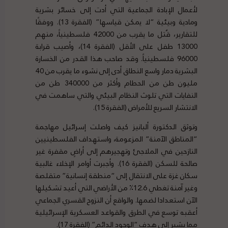
لأعمال الإبادة الجماعية التي أدت إلى خسائر بشرية
ومادية وبيئية “لا يمكن قياسها” (الفقرة 13). ووفقًا
للتقارير، قُتل ما يقرب من 42000 فلسطينياً، منهم
13000 طفل على الأقل (الفقرة 14)، وأصيب قرابة
96000 فلسطينياً. وقد صاحب هذا القدر من الخسارة
البشرية دمار واسع النطاق أدى إلى نشوء ما يقرب من 40
مليون طن من الحطام وأكثر من 340000 طن من
النفايات التي تلوث النظام البيئي والتي ساهمت في
الانتشار السريع للأمراض (الفقرة 15).
وتوثق الدكتورة ألبانيز كيف واصلت إسرائيل مهاجمة
“المناطق الآمنة” المزعومة، واستهداف الفلسطينيين
النازحين في الملاجئ وتهجيرهم إلى أراضٍ مقفرة غير
صالحة للسكن (الفقرة 16). وأجبرت أوامر الإخلاء غالبية
سكان غزة على الانتقال إلى “منطقة إنسانية” متقلصة
وغير آمنة تغطي 12.6٪ من الأراضي التي أعيد تشكيلها
الآن استعدادا لضمها. والواقع أن النزوح القسري الجماعي
أعقبه توسع في الطرق والقواعد العسكرية الإسرائيلية
مما يشير إلى هدف “الوجود الدائم” (الفقرة 17).