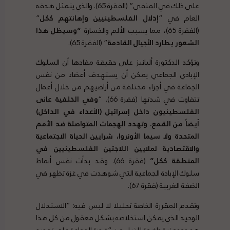
على ذلك في المنفى” (الفقرة 65). والذي يتمثل هدفه
العام في “
إذلال الفلسطينيين وإهانتهم ككل
”
(الفقرة 65)، مما يسبب الألم والخسارة
“وسيظل هذا
الشعور يطارد الأجيال القادمة
” (الفقرة 65).
وتؤكد الدكتورة ألبانيز على حقيقة مفادها أن السلوك
الإبادي الجماعي يمكن أن يستهدف أعضاء من نفس
الجماعة في أجزاء مختلفة من أراضيهم من خلال أعمال
تتفاوت في شدتها (فقرة 66). “
وفي الخلفية عانى
الفلسطينيون داخل إسرائيل (الأعداء في الداخل)
أيضاً من القمع. وتهدد الهجمات المتواصلة ضد الأمم
المتحدة ولا سيما الأونروا، شرايين الحياة الاجتماعية
والاقتصادية لملايين اللاجئين الفلسطينيين في
المنطقة ككل”
(فقرة 66). وقد بدأت نفس أنماط
سلوك الإبادة الجماعية التي شوهدت في غزة تظهر في
الضفة الغربية (فقرة 67).
وتقدم المقررة الخاصة تحليلا لا لبس فيه: “الاستدلال
الوحيد الذي يمكن استخلاصه بشكل معقول من كل هذا
هو وجود نية واضحة للنيل من “قدرة الجماعة على تجديد