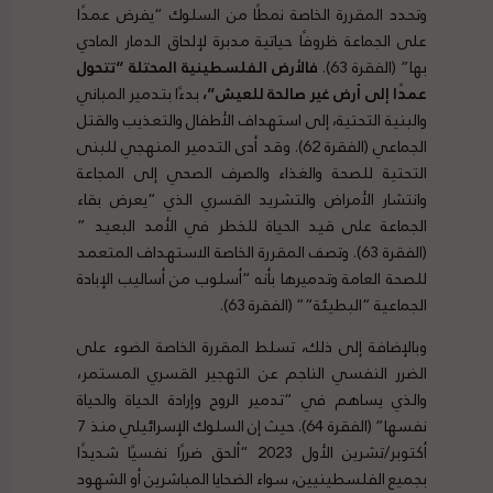
وتحدد المقررة الخاصة نمطًا من السلوك “يفرض عمدًا
على الجماعة ظروفًا حياتية مدبرة لإلحاق الدمار المادي
بها” (الفقرة 63).
فالأرض الفلسطينية المحتلة “تتحول
عمدًا إلى أرض غير صالحة للعيش”،
بدءًا بتدمير المباني
والبنية التحتية، إلى استهداف الأطفال والتعذيب والقتل
الجماعي (الفقرة 62). وقد أدى التدمير المنهجي للبنى
التحتية للصحة والغذاء والصرف الصحي إلى المجاعة
وانتشار الأمراض والتشريد القسري الذي “يعرض بقاء
الجماعة على قيد الحياة للخطر في الأمد البعيد ”
(الفقرة 63). وتصف المقررة الخاصة الاستهداف المتعمد
للصحة العامة وتدميرها بأنه “أسلوب من أساليب الإبادة
الجماعية “البطيئة”” (الفقرة 63).
وبالإضافة إلى ذلك، تسلط المقررة الخاصة الضوء على
الضرر النفسي الناجم عن التهجير القسري المستمر،
والذي يساهم في “تدمير الروح وإرادة الحياة والحياة
نفسها” (الفقرة 64). حيث إن السلوك الإسرائيلي منذ 7
أكتوبر/تشرين الأول 2023 “ألحق ضررًا نفسيًا شديدًا
بجميع الفلسطينيين، سواء الضحايا المباشرين أو الشهود