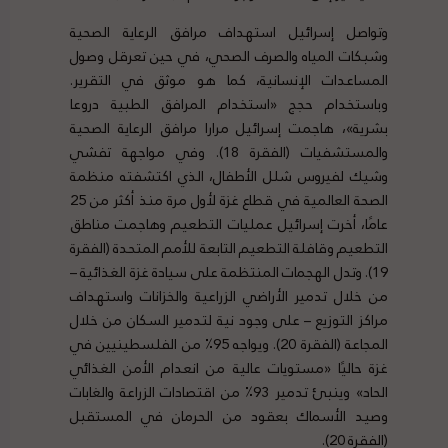
وتواصل إسرائيل استهداف مرافق الرعاية الصحية
وشبكات المياه والصرف الصحي، في حين تعرقل وصول
المساعدات الإنسانية، كما هو موثق في التقرير.
وباستخدام حجج «استخدام المرافق الطبية دروعا
بشرية»، هاجمت إسرائيل مرارا مرافق الرعاية الصحية
والمستشفيات (الفقرة 18). وفي مواجهة تفشي
وشيك لفيروس شلل الأطفال، الذي اكتشفته منظمة
الصحة العالمية في قطاع غزة لأول مرة منذ أكثر من 25
عامًا، أخرت إسرائيل عمليات التطعيم وهاجمت مناطق
التطعيم وقافلة التطعيم التابعة للأمم المتحدة (الفقرة
19). وتدل الهجمات المنتظمة على سيادة غزة الغذائية –
من خلال تدمير الأراضي الزراعية والخزانات واستهداف
مراكز التوزيع – على وجود نية لتدمير السكان من خلال
المجاعة (الفقرة 20). ويواجه 95٪ من الفلسطينيين في
غزة حاليًا «مستويات عالية من انعدام الأمن الغذائي
الحاد» وينبئ تدمير 93٪ من اقتصادات الزراعة والغابات
وصيد الأسماك بعقود من الحرمان في المستقبل
(الفقرة 20).