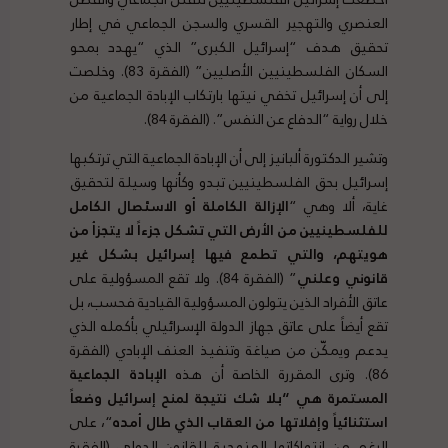
العنصري والتهجير القسري والسجن الجماعي في إطار
تحقيق هدف “إسرائيل الكبرى” الذي “يهدد بمحو
السكان الفلسطينيين الأصليين” (الفقرة 83). وخلصت
إلى أن إسرائيل تخفي نيتها بارتكاب الإبادة الجماعية من
خلال رواية “الدفاع عن النفس”. (الفقرة 84).
وتشير الدكتورة ألبانيز إلى أن الإبادة الجماعية التي ترتكبها
إسرائيل بحق الفلسطينيين تبدو وكأنها وسيلة لتحقيق
غاية، ألا وهي “
الإزالة الكاملة أو الاسئصال
الكامل
للفلسطينيين من الأرض التي تشكل جزءاً لا يتجزأ من
هويتهم، والتي تطمع فيها إسرائيل بشكل غير
قانوني وعلني
” (الفقرة 84). ولا تقع المسؤولية على
عاتق الأفراد الذين يتولون المسؤولية القيادية فحسب، بل
تقع أيضاً على عاتق جهاز الدولة الإسرائيلي بأكمله الذي
يدعم ويمكّن من صياغة وتنفيذ العنف الإبادي (الفقرة
86). وترى المقررة الخاصة أن هذه
الإبادة الجماعية
المستمرة هي “بلا شك نتيجة لمنح إسرائيل وضعاً
استثنائياً وإفلاتها من العقاب الذي طال أمده
“، على
الرغم من انتهاكاتها المنهجية للقانون الدولي (الفقرة