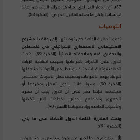
87). “إن الدمار الذي لحق بحياة كل هؤلاء البشر هو إهانة
للإنسانية ولكل ما يمثله القانون الدولي” (الفقرة 88).
التوصيات
تدعو المقررة الخاصة في توصياتها، إلى
وقف المشروع
الاستيطاني الاستعماري الإسرائيلي في فلسطين
والتحقيق فيه وملاحقته قضائياً
(الفقرة 89)
.
وتحث
الدول على الالتزام بالتزاماتها بموجب اتفاقية الإبادة
الجماعية واتفاقيات جنيف، والنظر في الأدوات المتاحة لها
للوفاء بهذه الالتزامات وتخفيف خطر الانتهاك المستمر
(الفقرة 90). وسواء كانت الدول تعمل بمفردها أو
مجتمعة، فإنها تصر على أن الدول يجب أن تشرح
للجمهور والمجتمع الدولي الخطوات التي اتخذتها
والأسباب الكامنة وراء تصرفاتها (الفقرة 90).
وتحث المقررة الخاصة الدول الأعضاء على ما يلي
(الفقرة 91):
(أ) استخدام كل ما لديها من نفوذ سياسي – بدءًا بفرض