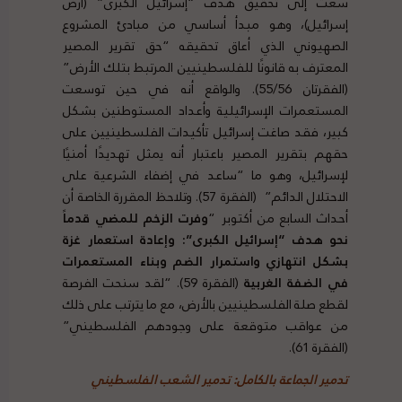
سعت إلى تحقيق هدف “إسرائيل الكبرى” (أرض
إسرائيل)، وهو مبدأ أساسي من مبادئ المشروع
الصهيوني الذي أعاق تحقيقه “حق تقرير المصير
المعترف به قانونًا للفلسطينيين المرتبط بتلك الأرض”
(الفقرتان 55/56). والواقع أنه في حين توسعت
المستعمرات الإسرائيلية وأعداد المستوطنين بشكل
كبير، فقد صاغت إسرائيل تأكيدات الفلسطينيين على
حقهم بتقرير المصير باعتبار أنه يمثل تهديدًا أمنيًا
لإسرائيل، وهو ما “ساعد في إضفاء الشرعية على
الاحتلال الدائم” (الفقرة 57). وتلاحظ المقررة الخاصة أن
أحداث السابع من أكتوبر “
وفرت الزخم للمضي قدماً
نحو هدف “إسرائيل الكبرى”: وإعادة استعمار غزة
بشكل انتهازي واستمرار الضم وبناء المستعمرات
في الضفة الغربية
(الفقرة 59). “لقد سنحت الفرصة
لقطع صلة الفلسطينيين بالأرض، مع ما يترتب على ذلك
من عواقب متوقعة على وجودهم الفلسطيني”
(الفقرة 61).
تدمير الجماعة بالكامل: تدمير الشعب الفلسطيني