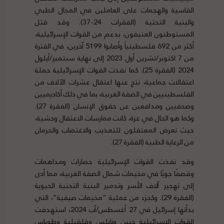
القاسية والهجمات على العاملين في المجال الطبي
والبنية التحتية (الفقرات 24-37). وقد قتل
المستوطنون العنيفون، بدعم من القوات الإسرائيلية،
أكثر من 692 فلسطينياً وأصابوا 5199 آخرين، في الفترة
من 7 اكتوبر/تشرين أول 2023 إلى نهاية سبتمبر/أيلول
2024 (الفقرة 25). كما نفذت القوات الإسرائيلية حملة
اعتقالات جماعية، نتج عنها اعتقال عشرات الآلاف من
الفلسطينيين في الضفة الغربية، بما في ذلك أكاديميين
وصحفيين ومدافعين عن حقوق الإنسان (الفقرة 27).
وكما هو الحال في غزة، كانت ممارسات الاعتقال وحشية،
حيث تعرض المعتقلون للتعذيب والاغتصاب والحرمان
من الرعاية الطبية (الفقرة 27).
وقد نفذت القوات الإسرائيلية حصارات ومداهمات
وقصفًا جويًا في مخيمات شمال الضفة الغربية، مما أدى
إلى تهجير آلاف الأسر وتدمير البنية التحتية الحيوية
(الفقرة 29). وكجزء من عملية “مخيمات صيفية”، التي
بدأتها إسرائيل في 27 أغسطس/آب 2024، استهدفت
القوات الإسرائيلية جنين ونابلس وقلقيلية وطوباس