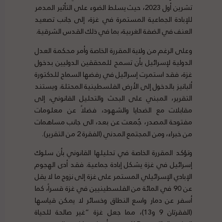
تشرين أول 2023، حيث يسلط الضوء على التأثير المدمر
للإبادة الجماعية المستمرة في غزة، إلى جانب تصعيد
العنف في الضفة الغربية، بما في ذلك القدس الشرقية.
وعلى الرغم من ولاية المقررة الخاصة وأمر محكمة العدل
الدولية لإسرائيل بأن تسمح للمحققين الدوليين بدخول
غزة، فقد استمرت إسرائيل في رفضها السماح للدكتورة
ألبانيز بالدخول إلى الأرض الفلسطينية المحتلة. ويستند
التقرير، المبني على البحث والتحليل القانوني، إلى
مقابلات مع الضحايا والشهود، فضلاً عن معلومات
مفتوحة المصدر، جُمعت عن بعد، الى جانب مساهمات
من خبراء، ومن المجتمع المدني (الفقرة 2 من التقرير).
وتؤكد المقررة الخاصة في تحليلها القانوني بأن سلوك
إسرائيل في غزة يشكل إبادة جماعية. فقد أدى الهجوم
الإبادي الإسرائيلي المستمر على غزة إلى نزوح ما لا يقل
عن 90 في المائة من الفلسطينيين في غزة قسراً، كما
أسفر عن دمار واسع النطاق وخسائر لا يمكن قياسها
(الفقرتان 9 و13)، مما جعل غزة “غير صالحة للحياة