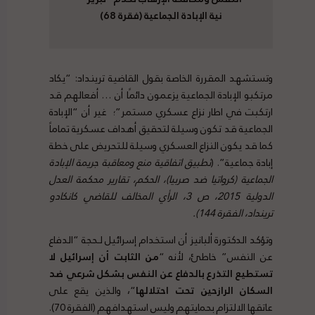
نية الإبادة الجماعية (فقرة 68)
وتستشهد المقررة الخاصة بقول القاضية ترينداد: “يكاد
مرتكبو الإبادة الجماعية يزعمون دائمًا أن … أفعالهم قد
ارتكبت في اطار نزاع عسكري مستمر”؛ غير أن “الإبادة
الجماعية قد تكون وسيلة لتحقيق أهداف عسكرية تماماً
كما قد يكون النزاع العسكري وسيلة للتحريض على خطة
إبادة جماعية”. (
تطبيق اتفاقية منع ومعاقبة جريمة الإبادة
الجماعية (كرواتيا ضد صربيا)، الحكم، تقارير محكمة العدل
الدولية 2015، ص 3، الرأي المخالف للقاضي كانكادو
ترينداد، الفقرة 144).
وتؤكد الدكتورة ألبانيز أن استخدام إسرائيل لـحجة “الدفاع
عن النفس” خاطئ، لأنه “
من الثابت أن إسرائيل لا
تستطيع التذرع بالدفاع عن النفس بشكل شرعي ضد
السكان الرازحين تحت احتلالها
“، والذين يقع على
عاتقها الالتزام بحمايتهم وليس استهدافهم (الفقرة 70).