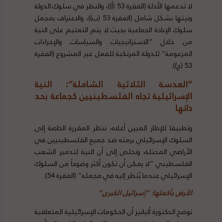
لا تدعمها الأدلة (الفقرة 53 (أ))، والنظر في سلوك الدولة
ونيتها بشكل شامل (الفقرة 53 (ب))، والاعتراف بمجمل
سلوك الإبادة الجماعية بحيث لا يتم التعتيم على النية
من خلال “الاستراتيجيات والسياسات والإجراءات
المزعومة” للدولة المرتكبة للفعل غير المشروع (الفقرة
53 (ج)).
“العدسة الثلاثية الشاملة”: النية
الإسرائيلية تجاه الفلسطينيين
كجماعة
بحد
ذاتها
وتطبيقا للإطار المبين أعلاه، تنظر المقررة الخاصة إلى
السلوك الإسرائيلي برمته ضد جميع الفلسطينيين في
الأراضي المحتلة، وتخلص إلى أن النية لتدمير الشعب
الفلسطيني “لا يمكن أن تكون أكثر وضوحاً من السلوك
الإسرائيلي عندما يُنظر إليه في مجمله” (الفقرة 54).
الأرض بأكملها: “إسرائيل الكبرى”
توضح الدكتورة ألبانيز أن الحكومات الإسرائيلية المتعاقبة