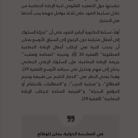
دراستها حول التعقيد القانوني لنية الإبادة الجماعية من
خلال تسليط الضوء على ثلاثة عوامل مهمة يجب أخذها
في الاعتبار.
أولاً، تسلط الدكتورة ألبانيز الضوء على أن “تجزئة السلوك
إلى أفعال متباينة دون الرجوع إلى السياق الأوسع يمكن
أن يحجب النية في ارتكاب أعمال الإبادة الجماعية
المطلوبة” (الفقرة 36 ​​(أ)). ونتيجة “لضخامة وتعقيد”
جريمة الإبادة الجماعية، فإن السلوك الإبادي الجماعي
يحتاج إلى فهم وتحليل في سياقه الأوسع (الفقرة 39).
وهذا يعني النظر في “الدمار الناجم عن طبيعة وحجم
الفظائع”، و”ضبابية الحرب”، و”المطالبات بالانتقام أو
الدوافع البديلة” و”الفرصة المتاحة لارتكاب الإبادة
الجماعية” (الفقرة 39).
في الممارسة الدولية، يمكن للوقائع