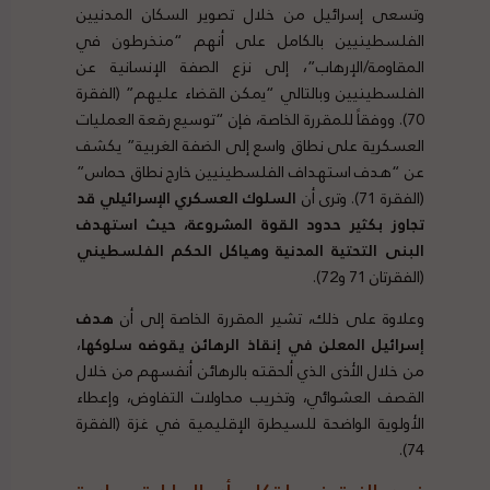
وتسعى إسرائيل من خلال تصوير السكان المدنيين
الفلسطينيين بالكامل على أنهم “منخرطون في
المقاومة/الإرهاب”، إلى نزع الصفة الإنسانية عن
الفلسطينيين وبالتالي “يمكن القضاء عليهم” (الفقرة
70). ووفقاً للمقررة الخاصة، فإن “توسيع رقعة العمليات
العسكرية على نطاق واسع إلى الضفة الغربية” يكشف
عن “هدف استهداف الفلسطينيين خارج نطاق حماس”
(الفقرة 71). وترى أن
السلوك العسكري الإسرائيلي قد
تجاوز بكثير حدود القوة المشروعة، حيث استهدف
البنى التحتية المدنية وهياكل الحكم الفلسطيني
(الفقرتان 71 و72).
وعلاوة على ذلك، تشير المقررة الخاصة إلى أن
هدف
إسرائيل المعلن في إنقاذ الرهائن يقوضه سلوكها
،
من خلال الأذى الذي ألحقته بالرهائن أنفسهم من خلال
القصف العشوائي، وتخريب محاولات التفاوض، وإعطاء
الأولوية الواضحة للسيطرة الإقليمية في غزة (الفقرة
74).