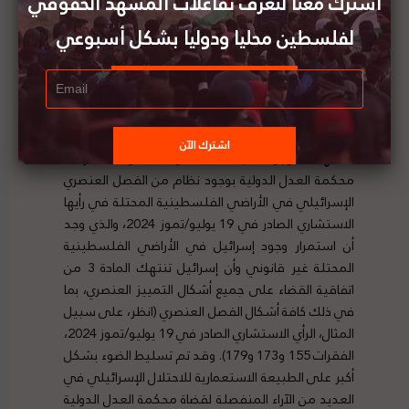
اشترك معنا لتعرف تفاعلات المشهد الحقوقي
لفلسطين محليا ودوليا بشكل أسبوعي
وتجادل المقررة الخاصة أنه في ا
لسياق الاستعماري
الاستيطاني، ينبغي اعتبار السلوك الذي يؤدي إلى
فصل السكان الأصليين عن أرضهم ــ كالتهجير القسري،
على سبيل المثال ــ مؤشرات مهمة على نية محددة
تستهدف وجود الجماعة
(الفقرة 47). وقد اعترفت
محكمة العدل الدولية بوجود نظام من الفصل العنصري
الإسرائيلي في الأراضي الفلسطينية المحتلة في رأيها
الاستشاري الصادر في 19 يوليو/تموز 2024، والذي وجد
أن استمرار وجود إسرائيل في الأراضي الفلسطينية
المحتلة غير قانوني وأن إسرائيل تنتهك المادة 3 من
اتفاقية القضاء على جميع أشكال التمييز العنصري، بما
في ذلك كافة أشكال الفصل العنصري (انظر، على سبيل
المثال، الرأي الاستشاري الصادر في 19 يوليو/تموز 2024،
الفقرات 155 و173 و179). وقد تم تسليط الضوء بشكل
أكبر على الطبيعة الاستعمارية للاحتلال الإسرائيلي في
العديد من الآراء المنفصلة لقضاة محكمة العدل الدولية