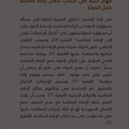
فهم النية في ارتكاب أعمال إبادة جماعية
داخل الدولة
في هذا القسم، تتطرق المقررة الخاصة إلى مسألة
مسؤولية الدولة عن الإبادة الجماعية. وتسلط الضوء على
أن مسؤولية الدولة تنطوي على “أفعال أو إغفالات تؤدي
إلى الإبادة الجماعية” (الفقرة 76). وبموجب القانون
الدولي، تكون الدولة ملزمة بمنع الإبادة الجماعية وعدم
ارتكابها والمعاقبة عليها (الفقرة 77). ووفقًا لمحكمة
العدل الدولية، فإن التزام الدولة بمنع الابادة الجماعية
ينشأ “بمجرد أن تصبح الدولة على علم، أو ينبغي أن
تكون على علم بوجود “خطر جسيم بوقوع إبادة
جماعية” (الفقرة 77). وتشمل الإجراءات، الالتزام
بالتحقيق مع المشتبه في ارتكابهم جرائم الإبادة
الجماعية والجرائم التبعية (الفقرة 77). ويجب أن يؤخذ
العلم بخطر الإبادة الجماعية مع عدم التصرف لمنع
الأعمال التمهيدية لها أو اتخاذ إجراءات للمعاقبة عليها
على أنه مؤشر على نية ارتكاب الإبادة الجماعية. (الفقرة
77).