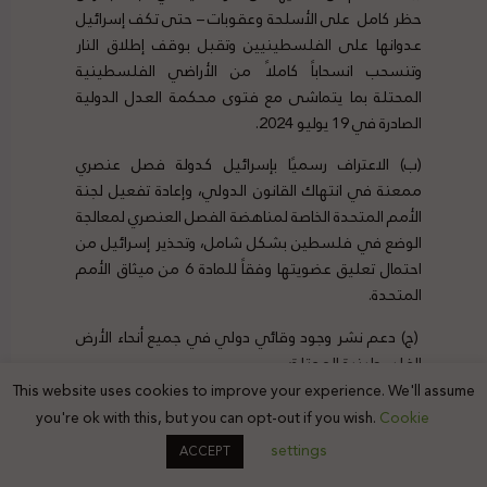
حظر كامل على الأسلحة وعقوبات – حتى تكف إسرائيل
عدوانها على الفلسطينيين وتقبل بوقف إطلاق النار
وتنسحب انسحاباً كاملاً من الأراضي الفلسطينية
المحتلة بما يتماشى مع فتوى محكمة العدل الدولية
الصادرة في 19 يوليو 2024.
(ب) الاعتراف رسميًا بإسرائيل كدولة فصل عنصري
ممعنة في انتهاك القانون الدولي، وإعادة تفعيل لجنة
الأمم المتحدة الخاصة لمناهضة الفصل العنصري لمعالجة
الوضع في فلسطين بشكل شامل، وتحذير إسرائيل من
احتمال تعليق عضويتها وفقاً للمادة 6 من ميثاق الأمم
المتحدة.
(ج) دعم نشر وجود وقائي دولي في جميع أنحاء الأرض
الفلسطينية المحتلة؛
This website uses cookies to improve your experience. We'll assume
(د) وضع إطار حماية للفلسطينيين المهجرين خارج قطاع
you're ok with this, but you can opt-out if you wish.
Cookie
غزة، بما يتماشى مع القانون الدولي لحقوق الإنسان
settings
ACCEPT
والقانون الدولي لللاجئين، مع الحفاظ الكامل على حقهم
في العودة؛