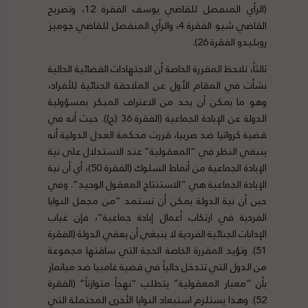
(الرأي المنفصل للقاضي يوسف الفقرة 12، وتصريح
القاضي شيو الفقرة 4، والرأي المنفصل للقاضي جوميز
روبليدو الفقرة 26).
ثالثاً، تلاحظ المقررة الخاصة أن الاجتهادات القضائية الحالية
نشأت في المقام الأول عن الملاحقة الجنائية للأفراد،
وهو ما يمكن أن يحد من الاعتراف المبكر بمسؤولية
الدولة عن الإبادة الجماعية (الفقرة 36 ​​(ج)). حيث أنه في
قضية كرواتيا ضد صربيا، قررت محكمة العدل الدولية أنه
ينبغي النظر في “المعقولية” عند الاستدلال على نية
الإبادة الجماعية من أنماط السلوك (الفقرة 50)، أي أن نية
الإبادة الجماعية هي “الاستنتاج المعقول الوحيد”. وفي
حين أن نية الدولة يمكن أن تستمد “من مجمل النوايا
الفردية في ارتكاب أعمال إبادة جماعية”، فإن غياب
الإدانات الجنائية الفردية لا ينبغي أن يعفي الدولة (الفقرة
51). وتؤيد المقررة الخاصة الحجة التي ساقتها مجموعة
من الدول التي تتدخل حالياً في قضية غامبيا ضد ميانمار
بأن “معيار المعقولية” يتطلب “نهجاً متوازناً” (الفقرة
52). وهذا يستلزم استبعاد النوايا الأخرى المحتملة التي