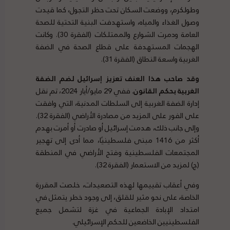
وطولكرم، ووضعت السكان تحت حظر التجول، كما قيدت
وصول الغذاء والمياه، واستهدفت البنية التحتية للصحة
العامة ودمرت الشوارع والممتلكات (الفقرة 30). وكانت
الهجمات المستهدفة على قطاع الصحة في الضفة
الغربية واسعة النطاق (الفقرة 31).
وقد صاحب هذا العنف تعزيز إسرائيل لضم الضفة
الغربية بحكم القانون
. ففي 29 مايو/أيار 2024، تم نقل
إدارة الضفة الغربية إلى السلطات المدنية، التي وافقت
على الفور على المزيد من مصادرة الأراضي (الفقرة 32).
وإلى جانب ذلك، هدمت إسرائيل أو صادرت أو أمرت بهدم
أكثر من 1416 مبنى فلسطينيًا، مما أدى إلى تهجير
المجتمعات الفلسطينية وفتح الأراضي في المنطقة
(ج) لمزيد من الاستعمار (الفقرة 32).
وفي أعقاب تقييمها لهذه التصعيدات، خلصت المقررة
الخاصة، على نحو مثير للقلق، إلى وجود خطر يتمثل في
امتداد الإبادة الجماعية في غزة لتشمل جميع
الفلسطينيين الخاضعين للحكم الإسرائيلي.