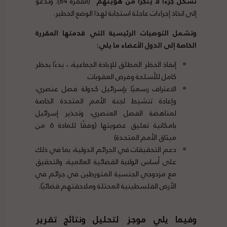
تشكل جزءًا لا يتجزأ من هويتهم
” (الفقرة 84). وتدعو
إلى اتخاذ إجراءات عاجلة استجابة لهذا الوضع الخطير.
وتشمل التوصيات الرئيسية التي قدمتها المقررة
الخاصة إلى الدول الأعضاء ما يلي:
إنفاذ الحظر المطلق للإبادة الجماعية، ، بدءًا بحظر
كامل للأسلحة وفرض العقوبات
الاعتراف رسميًا بإسرائيل كدولة فصل عنصري،
وإعادة تنشيط لجنة الأمم المتحدة الخاصة
لمناهضة الفصل العنصري، وتحذير إسرائيل
بامكانية تعليق عضويتها (وفقًا للمادة 6 من
ميثاق الأمم المتحدة)
دعم التحقيقات في الجرائم الدولية، بما في ذلك
على أساس الولاية القضائية العالمية، والتحقيق
مع مزدوجي الجنسية المتورطين في جرائم في
الأرض الفلسطينية المحتلة وملاحقتهم قضائيًا.
وفيما يلي موجز لتحليل ونتائج تقرير