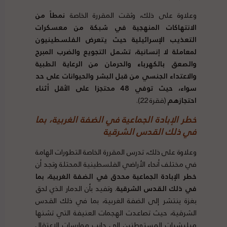
وعلاوة على ذلك، وثقت المقررة الخاصة
نمطاً من
الانتهاكات المنهجية في شبكة من معسكرات
التعذيب الإسرائيلية حيث يتعرض الفلسطينيون
لمعاملة لا إنسانية، تشمل التجويع والضرب المبرح
والصعق بالكهرباء والحرمان من الرعاية الطبية
والاعتداء الجنسي من قبل البشر والحيوانات على حد
سواء، حيث توفي 48 محتجزا على الأقل أثناء
احتجازهم
(فقرة 22).
خطر الإبادة الجماعية في الضفة الغربية، بما
في ذلك القدس الشرقية
وعلاوة على ذلك، تدرس المقررة الخاصة التطورات الهامة
في مختلف أنحاء الأراضي الفلسطينية المحتلة وتجد أن
خطر الإبادة الجماعية محدق في الضفة الغربية، بما
في ذلك القدس الشرقية
. وتفيد بأن الدمار الذي لحق
بغزة ينتشر إلى الضفة الغربية، بما في ذلك القدس
الشرقية، حيث تصاعدت الهجمات العنيفة التي تشنها
ميليشيات المستوطنين إلى جانب ممارسات الاعتقال