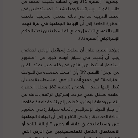
البشرية” (الفقرة 15). وفي أعقاب تكثيف العنف من
جانب القوات الإسرائيلية وميليشيات المستوطنين في
الضفة الغربية، بما في ذلك القدس الشرقية، خلصت
المقررة الخاصة إلى أن
الإبادة الجماعية في غزة تهدد
الآن بالتوسع لتشمل جميع الفلسطينيين تحت الحكم
الإسرائيلي
(الفقرة 83).
ويؤكد التقرير على أن سلوك إسرائيل الإبادي الجماعي
يجب أن يُفهم في سياق أوسع كجزء من “مشروع
استعمار استيطاني إلغائي في فلسطين يمتد لقرن
من الزمن” (الفقرة 89) وأن “حملة متعمدة من الحوادث
المترابطة” في جميع أنحاء الأراضي الفلسطينية يجب أن
يُنظر إليها بشكل تراكمي (الفقرة 62). وتحلل المقررة
الخاصة بشكل نقدي مزاعم إسرائيل الزائفة بالدفاع عن
النفس وحماية الرهائن، وتخلص إلى نتيجة دامغة مفادها
أن جهاز الدولة الإسرائيلي بأكمله متواطئ في مشروع
الإبادة الجماعية. ويخلص التقرير إلى أن
الإبادة الجماعية
هي وسيلة لتحقيق غاية، ألا وهي “الإزالة التامة أو
الاستئصال الكامل للفلسطينيين من الأرض التي