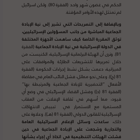
الحكم في غضون شهر واحد (الفقرة 80). ولكن اسرائيل
لم تمتثل لهذه الأوامر المؤقتة.
وبالإضافة إلى التصريحات التي تشير إلى نية الإبادة
الجماعية المباشرة من جانب المسؤولين الإسرائيليين،
توثق المقررة الخاصة كيف ساهمت الأجهزة المختلفة
في الدولة الإسرائيلية في نية الإبادة الجماعية
(الفقرة
81). وترى أن الهيئة البرلمانية الإسرائيلية، الكنيست، من
خلال تمريرها للتشريعات الطارئة والموافقات على
الميزانية، دعمت بشكل نشط إجراءات الحكومة (الفقرة
81 (ج)). وعلى نحو مماثل، فشل النائب العام في مقاضاة
الأفعال “التحضيرية للإبادة الجماعية والمرتبطة بها”
(الفقرة 81 (د)) وفشل القضاء الإسرائيلي في وضع أي
قيود، مما أسهم في ثقافة الإفلات من العقاب
المستمرة مع الاستمرار في تبييض الانتهاكات
الإسرائيلية للقانون الدولي (الفقرة 81 (هـ)). وعلاوة على
ذلك،
ساعدت وسائل الإعلام الاسرائيلية العامة
والتجارية وشجعت على الإبادة الجماعية في حين
فشلت الهيئات التنظيمية في اتخاذ أي إجراء بشأنها