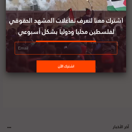
السيناتور الأمريكي بيرني ساندر يهاجم إسرائيل
لحرمان الفلسطينيين من لقاحات فيروس كورونا
ويعتبرها ملزمة بتوفير اللقاحات لهم
اشترك معنا لتعرف تفاعلات المشهد الحقوقي
لفلسطين محليا ودوليا بشكل أسبوعي
الحكومة اليابانية ووكالة الأمم المتحدة لإغاثة اللاجئين
الفلسطينيين توقعان اتفاقيتي تبرع بقيمة 40 مليون
دولار أمريكي
آخر الأخبار