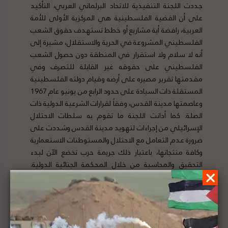
جددت اللجنة التنفيذية للاتحاد البرلماني العربي، التأكيد
على أن القضية الفلسطينية هي المركزية الأولى للأمة
العربية، رافضة أية مشاريع أو خطط تستهدف حقوق الشعب
الفلسطيني المشروعة في الحرية والاستقلال، مشيرة إلى
أنه لا سلام ولا استقرار في المنطقة دون حصول الشعب
الفلسطيني على حقوقه غير القابلة للتصرف وفي
مقدمتها تقرير مصيره على أرضه وقيام دولته الفلسطينية
المستقلة ذات السيادة على حدود الرابع من يونيو عام 1967
وعاصمتها مدينة القدس، وفقاً لقرارات الشرعية الدولية ذات
الصلة. كما أدانت اللجنة ما تقوم به سلطات الاحتلال
الإسرائيلي من إجراءات لتهويد مدينة القدس وشددت على
ضرورة عدم التعامل مع الاحتلال والمستوطنات الاستعمارية
وكافة منتجاتها، باعتبار ذلك جريمة حرب تخضع الآن لبدء
التحقيق والمحاسبة من خلال المحكمة الجنائية الدولية.
لتفاصيل الخبر ومصدره الأصلي،
هنا