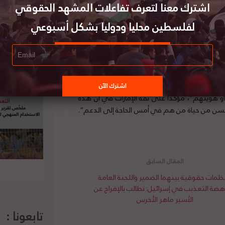
اشترك معنا لتعرف تفاعلات المشهد الحقوقي
لفلسطين محليا ودوليا بشكل أسبوعي
ء الصندوق الإبراهيمي، الذي يعد جزء لا يتجزأ من
سلام”. حيث سوف تقوم أطراف المعاهدة بتخصيص أكثر
ها القطاع الخاص لتعزيز التعاون الاقتصادي الإقليمي
ى في سبيل تحقيق هذه الأهداف. وقال آدم بوهلر
لإبراهيمي سيعالج التحديات التي تواجه المنطقة
أحمد الصايغ بأن “الصندوق يعكس رغبة الدول الثلاث
و هويتهم”، مؤكدا على ثقة الإمارات في أن هذه
تحسن من حياة من هم في أمس الحاجة إلى الدعم”.
مات حقوقية بينهما الضمير واللجنة العامة
هضة التعذيب في إسرائيل: نطالب بالإفراج عن
الأسير ماهر الأخرس
تابعونا :