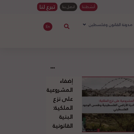
تبرع لنا
أنشطتنا
اتصل بنا
مدونة القانون وفلسطين
En
إضفاء
المشروعية
على نزع
الملكية:
البنية
القانونية