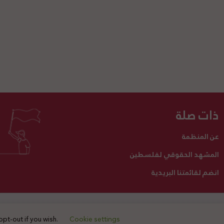
ذات صلة
عن المنظمة
المشهد الحقوقي لفلسطين
انضم لقائمتنا البريدية
تبرع لنا
أنشطتنا
اتصل بنا
opt-out if you wish.
Cookie settings