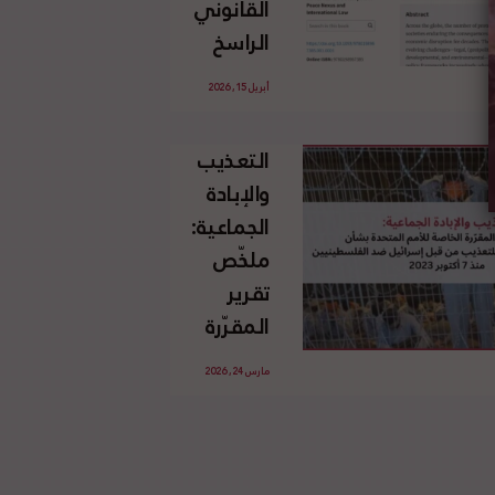
القانوني
الإسرائيلي
الراسخ
غير
للاجئين
القانوني
أبريل 15, 2026
الفلسطينيين
للأرض
وحقهم
الفلسطينية
التعذيب
في العودة
والإبادة
بموجب
الجماعية:
القانون
ملخّص
الدولي
تقرير
المقرّرة
الخاصة
مارس 24, 2026
للأمم
المتحدة
بشأن
الاستخدام