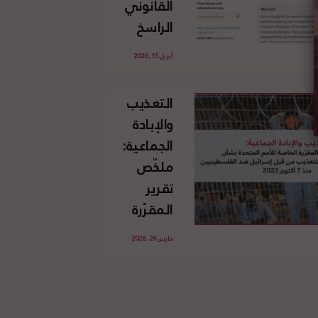
القانوني
الإسرائيلي
الراسخ
غير
للاجئين
القانوني
أبريل 15, 2026
الفلسطينيين
للأرض
وحقهم
الفلسطينية
التعذيب
في العودة
والإبادة
بموجب
الجماعية:
القانون
ملخّص
الدولي
تقرير
المقرّرة
الخاصة
مارس 24, 2026
للأمم
المتحدة
بشأن
الاستخدام