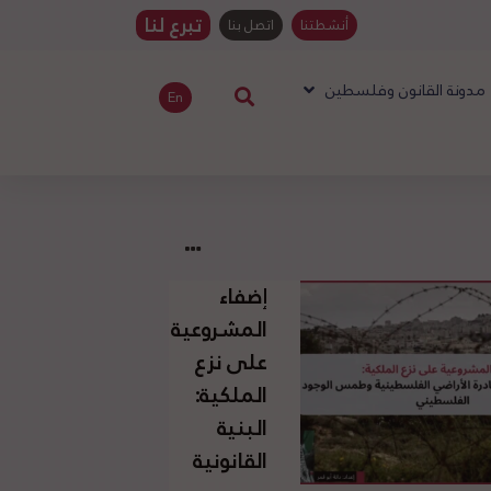
تبرع لنا
أنشطتنا
اتصل بنا
مدونة القانون وفلسطين
En
إضفاء
المشروعية
على نزع
الملكية:
البنية
القانونية