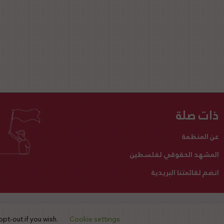
ذات صلة
عن المنظمة
المشهد الحقوقي لفلسطين
انضم لقائمتنا البريدية
تبرع لنا
أنشطتنا
اتصل بنا
opt-out if you wish.
Cookie settings