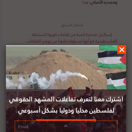
ومصدره الأصلي،
هنا
إسرائيل: قدمنا كمية من لقاحات كورونا للسلطة
الفلسطينية مع أنها مسؤولة قانوناً عن توفير اللقاحات
للفلسطينيين بموجب اتفاقيات أوسلو
اللجنة العربية لحقوق الانسان تناقش سبل التصدي
للانتهاكات الاسرائيلية لحقوق الإنسان في فلسطين
اشترك معنا لتعرف تفاعلات المشهد الحقوقي
لفلسطين محليا ودوليا بشكل أسبوعي