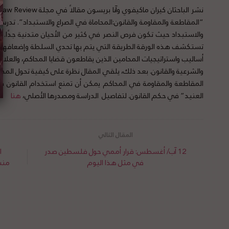
“المقاطعة والمقاومة والقانون:المحاماة في الصراع والاستبداد”. تد
والاستبداد حيث تكون فرص النصر في كثير من الأحيان متدنية جدًا. م
تستكشف هذه الورقة الطريقة التي يتم بها تحدي السلطة وإضعافها من
أساليب واستراتيجيات المحامين الذين يقاطعون قضايا المحاكم، والعلا
والشرعية والقانون. بعد ذلك، يلقي المقال نظرة على كيفية تحول المحاك
المقاطعة والمقاومة في المحاكم يمكن أن تمنع استخدام القانون كأد
العنيد” في حكم القانون. لتفاصيل الدراسة ومصدرها الأصلي،
هنا
12 آب/ أغسطس: قرار أممي حول فلسطين صدر
ا
في مثل هذا اليوم
منش