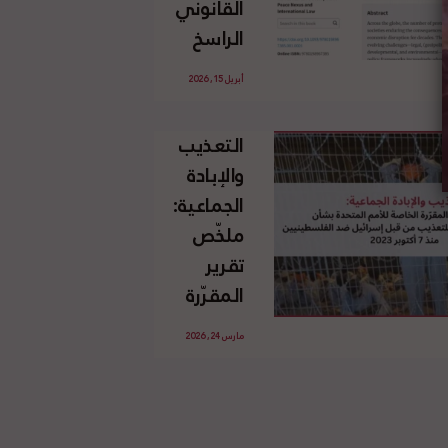
القانوني
الإسرائيلي
الراسخ
غير
للاجئين
القانوني
أبريل 15, 2026
الفلسطينيين
للأرض
وحقهم
الفلسطينية
التعذيب
في العودة
والإبادة
بموجب
الجماعية:
القانون
ملخّص
الدولي
تقرير
المقرّرة
الخاصة
مارس 24, 2026
للأمم
المتحدة
بشأن
الاستخدام