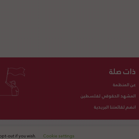
ذات صلة
عن المنظمة
المشهد الحقوقي لفلسطين
انضم لقائمتنا البريدية
تبرع لنا
أنشطتنا
اتصل بنا
opt-out if you wish.
Cookie settings