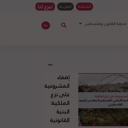
تبرع لنا
أنشطتنا
اتصل بنا
مدونة القانون وفلسطين
En
إضفاء
المشروعية
على نزع
الملكية:
البنية
القانونية