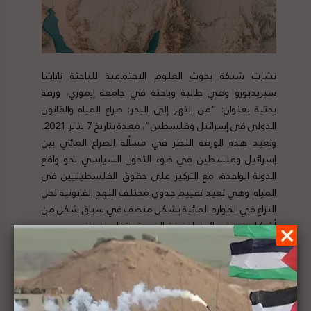
نشرت شبكة بحوث العلوم الاجتماعية للباحثة ناتاشا
سبريدبورو وهي طالبة وباحثة في جامعة إيموري، ورقة
بحثية بعنوان: “من النهر إلى البحر: صراع المياه والقانون
الدولي في إسرائيل وفلسطين”، معدة بتاريخ 7 يناير 2021.
وتعيد هذه الورقة النظر في مسألة الصراع المائي بين
إسرائيل وفلسطين في ضوء التحول السياسي نحو واقع
الدولة الواحدة، مع التركيز على حقوق الفلسطينيين في
المياه. وهي تعيد تقييم جدوى مختلف النهج القانونية لحل
النزاع في الموارد المائية بشكل منصف في سياق شكل من
أشكال ضم إسرائيل للضفة الغربية. لتفاصيل الخبر ومصدره
الأصلي،
هنا