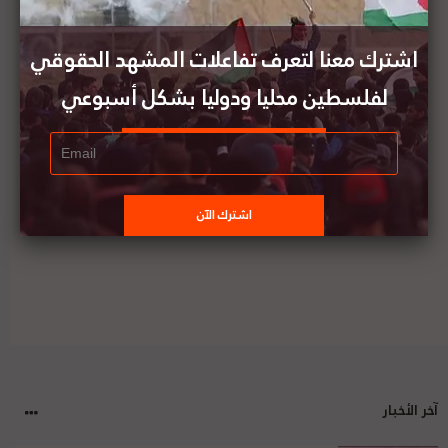
سفارة فلسطين لدى المجر تطالب المجر بالضغط على
إسرائيل لمنع تعطيل الانتخابات الفلسطينية
اشترك معنا لتعرف تفاعلات المشهد الحقوقي
لفلسطين محليا ودوليا بشكل أسبوعي
الباحث جون دارت ينشر بحثا بعنوان "من فيرغسون إلى
غزة: الرياضة والحساسية السياسية والصراع بين إسرائيل
وفلسطين في عصر حياة "السود مهمة""
آخر الأخبار