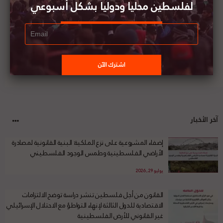
لفلسطين محليا ودوليا بشكل أسبوعي
آخر الأخبار
إضفاء المشروعية على نزع الملكية: البنية القانونية لمصادرة
الأراضي الفلسطينية وطمس الوجود الفلسطيني
يوليو 29, 2026
القانون من أجل فلسطين تنشر دراسة توضح الالتزامات
الاقتصادية للدول الثالثة لإنهاء التواطؤ مع الاحتلال الإسرائيلي
غير القانوني للأرض الفلسطينية