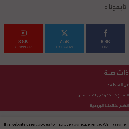
تابعونا :
3.8K
7.5K
9.3K
SUBSCRIBERS
FOLLOWERS
FANS
ذات صلة
عن المنظمة
المشهد الحقوقي لفلسطين
انضم لقائمتنا البريدية
This website uses cookies to improve your experience. We'll assume
2025 © جميع الحقوق محفوظة