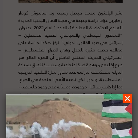
نشر الباحثون محمد فيصل رشيد، ود. سانتوش كومار
وصابرين عزام دراسة جديدة في مجلة الآفاق البحثية الجديدة
للعلوم الاجتماعية، المجلد 16، العدد 1 لعام 2022، بعنوان:
“المنظور الاجتماعي والسياسي لقضية فلسطين –
إسرائيل في ضوء القانون الدولي.” تركز هذه الدراسة على
معالجة قضية مثيرة للجدل وهي الصراع الفلسطيني –
الإسرائيلي الحديث. استنتج الباحثون أن الصراع الدائر هو
صراع إقليمي، وهو قضية اجتماعية وسياسية تتعلق بسيادة
الدولة. تستكشف الدراسة عدة محاور مثل: الخلفية التاريخية
الفلسطينية، والدور الذي تلعبه الأمم المتحدة في الصراع،
وما إذا كانت إسرائيل موجودة، ومسألة عدم وجود فلسطين،
وتوصيات لحل النزاع، والوضع الحالي فيما يتعلق به. لتفاصيل
الخبر ومصدره الأصلي، اضغط
هنا
شاغر: مساعد علاقات المانحين في منظمة القانون