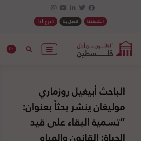
تبرع لنا
أنشطتنا
اتصل بنا
En
الباحث أبيغيل روزماري
موليغان ينشر بحثاً بعنوان:
“تسمية البقاء على قيد
الحياة: القانون والمياه