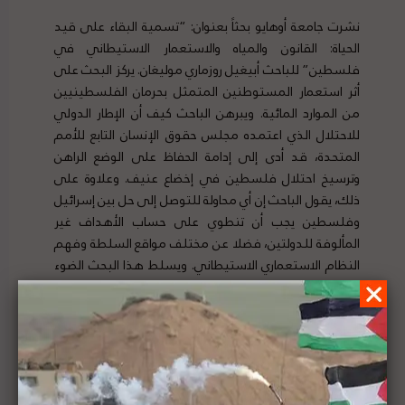
نشرت جامعة أوهايو بحثاً بعنوان: “تسمية البقاء على قيد
الحياة: القانون والمياه والاستعمار الاستيطاني في
فلسطين” للباحث أبيغيل روزماري موليغان. يركز البحث على
أثر استعمار المستوطنين المتمثل بحرمان الفلسطينيين
من الموارد المائية. ويبرهن الباحث كيف أن الإطار الدولي
للاحتلال الذي اعتمده مجلس حقوق الإنسان التابع للأمم
المتحدة، قد أدى إلى إدامة الحفاظ على الوضع الراهن
وترسيخ احتلال فلسطين في إخضاع عنيف. وعلاوة على
ذلك، يقول الباحث إن أي محاولة للتوصل إلى حل بين إسرائيل
وفلسطين يجب أن تنطوي على حساب الأهداف غير
المألوفة للدولتين، فضلا عن مختلف مواقع السلطة وفهم
النظام الاستعماري الاستيطاني. ويسلط هذا البحث الضوء
على ضرورة تسمية العنف الاستعماري للمستوطنين على
حقيقته، إذا ما أريد للمعاناة الفلسطينية أن تتوقف.
لتفاصيل الخبر ومصدره الأصلي،
هنا