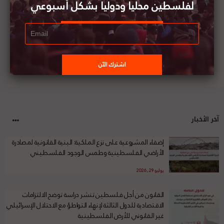
لفلسطين محليا ودوليا بشكل أسبوعي
آخر الأخبار
إضفاء المشروعية على نزع الملكية: البنية القانونية لمصادرة
الأراضي الفلسطينية وطمس الوجود الفلسطيني
يوليو 29, 2026
القانون من أجل فلسطين تنشر دراسة توضح الالتزامات
الاقتصادية للدول الثالثة لإنهاء التواطؤ مع الاحتلال الإسرائيلي
غير القانوني للأرض الفلسطينية