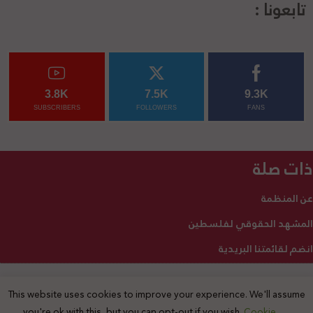
تابعونا :
3.8K
7.5K
9.3K
SUBSCRIBERS
FOLLOWERS
FANS
ذات صلة
عن المنظمة
المشهد الحقوقي لفلسطين
انضم لقائمتنا البريدية
This website uses cookies to improve your experience. We'll assume
2025 © جميع الحقوق محفوظة
you're ok with this, but you can opt-out if you wish.
Cookie