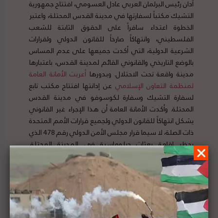
أدان رئيس البرلمان العربي عادل العسومي، افتتاح جمهورية
التشيك مكتباً لسفارتها في مدينة القدس المحتلة، واعتبر
الخطوة اعتداء سافراً على الحقوق الثابتة للشعب
الفلسطيني، وانتهاكاً صارخاً للقانون الدولي ولقرارات
الشرعية الدولية، التي أكدت جميعها على عدم المساس
بالوضع التاريخي والقانوني القائم لمدينة القدس، باعتبارها
مدينة واقعة تحت الاحتلال. وبدورها
أعربت الأمانة العامة
لمنظمة التعاون الإسلامي
عن إدانتها افتتاح مكتب تابع
لسفارة التشيك وسفارة لكوسوفو في مدينة القدس
المحتلة. وأكدت الأمانة العامة أن هذا الإجراء غير القانوني
يشكل انتهاكاً للقانون الدولي ولجميع قرارات الأمم المتحدة
ذات الصلة، لا سيما قرار مجلس الأمن الدولي رقم 478 الذي
يحظر إقامة بعثاتٍ دبلوماسية في المدينة المحتلة.
لتفاصيل الخبر ومصدره الأصلي،
هنا
تقرير المشهد الحقوقي لفلسطين | العدد (62) | 7 -