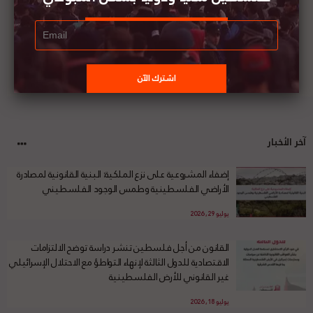
آخر الأخبار
إضفاء المشروعية على نزع الملكية: البنية القانونية لمصادرة
الأراضي الفلسطينية وطمس الوجود الفلسطيني
يوليو 29, 2026
القانون من أجل فلسطين تنشر دراسة توضح الالتزامات
الاقتصادية للدول الثالثة لإنهاء التواطؤ مع الاحتلال الإسرائيلي
غير القانوني للأرض الفلسطينية
يوليو 18, 2026