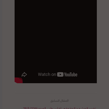
تقرير المشهد الحقوقي لفلسطين العدد (226) || 28