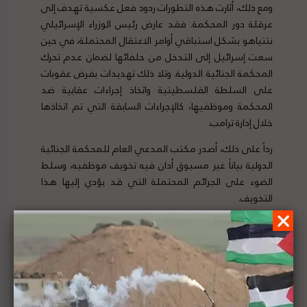
ومع ذلك، أثارت هذه التطورات ردود فعل عكسية تهدف إلى
عرقلة دور المحكمة. فقد عارض رئيس الوزراء الإسرائيلي
نتنياهو بشكل استباقي أوامر الاعتقال المحتملة، في حين
سعت إسرائيل إلى التدخل من حلفائها لضمان عدم تحرك
المحكمة الجنائية الدولية. وتلا ذلك تهديدات بفرض عقوبات
على السلطة الفلسطينية واتخاذ إجراءات عقابية ضد
المحكمة وموظفيها، كالإجراءات السابقة التي تم اتخاذها
خلال إدارة ترامب.
رداً على ذلك، أصدر مكتب المدعي العام للمحكمة الجنائية
الدولية بياناً غير مسبوق أدان فيه تخويف موظفيه، وسلط
الضوء على الجرائم المحتملة التي قد يؤدي إليها هذا
التخويف.
تجمع هذه الندوة عبر الإنترنت المحامين الدوليين والخبراء
القانونيين والباحثين والمنظمات غير الحكومية المشاركة
في تحقيق المحكمة الجنائية الدولية في فلسطين/
إسرائيل من أجل:
التأكيد على دور المحكمة الحاسم في دعم العدالة