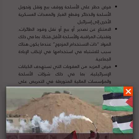
فرض حظر على الأسلحة ووقف بيع ونقل وتحويل
الأسلحة والذخائر وقطع الغيار والمعدات العسكرية
الأخرى إلى إسرائيل.
الامتناع عن تصدير أو بيع أو نقل وقود الطائرات،
وتقنيات المراقبة، والأسلحة الأقل فتكا، بما في ذلك
المواد “ذات الاستخدام المزدوج” عندما يكون هناك
سبب للاشتباه في استخدامها في ارتكاب الإبادة
الجماعية.
فرض المزيد من العقوبات التي تستهدف الكيانات
الإسرائيلية، بما في ذلك شركات الأسلحة
والمؤسسات المالية المتورطة في التحريض على
الإبادة الجماعية.
مسؤوليات الشركات
وتؤكد الدراسة أن الشركات لديها مسؤوليات مستقلة عن
إجراءات وأنظمة دولها الأصلية. يجب على الشركات التي تبيع
الأسلحة والذخائر والتكنولوجيا والنفط والوقود وخدمات
الاستخبارات وغيرها من الإمدادات العسكرية لحكومة
إسرائيل احترام حقوق الإنسان والالتزام بالقانون الدولي