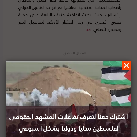
الفلسطينيين من سجونها، خاصة كبار السن والمرضى
وأصحاب المناعة المتدنية، تماشيا مع قواعد القانون الدولي
الإنساني، حيث نصت اتفاقية جنيف الرابعة على حماية
حقوق الأسرى في زمن انتشار الأوبئة. لتفاصيل الخبر
ومصدره الأصلي،
هنا
10 ديسمبر: قرار أممي حول فلسطين صدر في مثل
هذا اليوم
وزير الدولة البريطاني لشؤون العلاقات متعددة
الأطراف يؤكد على موقف بلاده الداعم لحل الدولتين
والرافض للاستيطان
اشترك معنا لتعرف تفاعلات المشهد الحقوقي
لفلسطين محليا ودوليا بشكل أسبوعي