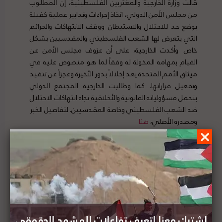
قالت وزارة الخارجية والمغتربين الفلسطينية، إن المطلوب
من مجلس الأمن الدولي، اتخاذ إجراءات وتدابير عملية كفيلة
بوضع حد للاحتلال والاستيطان ووقف الانتهاكات والجرائم
التي يتعرض لها الشعب الفلسطيني والمقدسيين بشكل
خاص. وأكدت الخارجية، على أن عزوف مجلس الأمن عن
القيام بمهامه المخولة له وفقاً لما هو منصوص عليه في
ميثاق الأمم المتحدة يعد إخلالاً بدور الأخيرة وعجزاً عن تنفيذ
وتفعيل قراراتها. كما وطالبت الخارجية المجتمع الدولي
بتحمل مسؤولياته القانونية والأخلاقية تجاه انتهاكات الاحتلال
ضد الشعب الفلسطيني وخاصة المقدسيين. لتفاصيل الخبر
ومصدره الأصلي،
هنا
البرلمان العربي يدين استمرار الاعتداءات الإسرائيلية
على الشعب الفلسطيني في القدس
اشترك معنا لتعرف تفاعلات المشهد الحقوقي