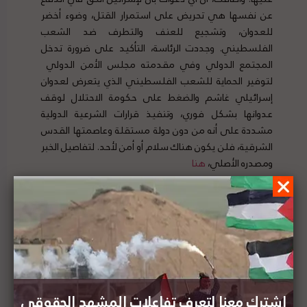
عن نفسها هي تحريض على استمرار القتل، وضوء أخضر
للعدوان، وتشجيع للعنف والتطرف ضد الشعب
الفلسطيني. وجددت الرئاسة، التأكيد على ضرورة تدخل
المجتمع الدولي وفي مقدمته مجلس الأمن الدولي
لتوفير الحماية للشعب الفلسطيني الذي يتعرض لعدوان
إسرائيلي غاشم والضغط على حكومة الاحتلال لوقف
عدوانها بشكل فوري، وتنفيذ قرارات الشرعية الدولية
مشددة على أنه من دون دولة مستقلة وعاصمتها القدس
الشرقية، فلن يكون هناك سلام أو أمن لأحد. لتفاصيل الخبر
ومصدره الأصلي،
هنا
الرئيس الكوبي: يجب وقف الاعتداءات الإسرائيلية
وانتهاكاتها الصارخة فوراً
اشترك معنا لتعرف تفاعلات المشهد الحقوقي