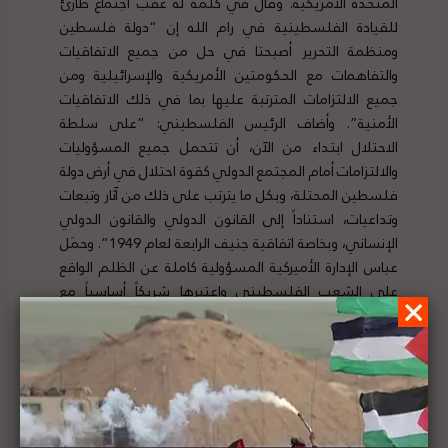
المتحدة الأمريكية. وقال في كلمة له عقب اجتماع طارئ
للقيادة الفلسطينية في رام الله إن “دولة فلسطين
ومنظمة التحرير أصبحتا في حل من جميع الاتفاقيات
والتفاهمات مع الحكومتين الأمريكية والإسرائيلية ومن
جميع الالتزامات المترتبة عليها بما في ذلك الاتفاقيات
الأمنية”. وأضاف الرئيس الفلسطيني: “على سلطة
الاحتلال ابتداء من الآن، أن تتحمل جميع المسؤوليات
والالتزامات أمام المجتمع الدولي كقوة احتلال في أرض دولة
فلسطين المحتلة، وبكل ما يترتب على ذلك من آثار وتبعات
وتداعيات، استناداً إلى القانون الدولي والقانون الدولي
الإنساني، وبخاصة اتفاقية جنيف الرابعة لعام 1949”. وحمَل
عباس الإدارة الأميركية المسؤولية كاملة عن الظلم الواقع
على الشعب الفلسطيني واعتبرها شريكاً أساسياً مع
حكومة الاحتلال في جميع الإجراءات العدوانية المجحفة.
لتفاصيل الخبر ومصدره الأصلي،
هنا