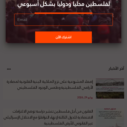
لفلسطين محليا ودوليا بشكل أسبوعي
آخر الأخبار
إضفاء المشروعية على نزع الملكية: البنية القانونية لمصادرة
الأراضي الفلسطينية وطمس الوجود الفلسطيني
يوليو 29, 2026
القانون من أجل فلسطين تنشر دراسة توضح الالتزامات
الاقتصادية للدول الثالثة لإنهاء التواطؤ مع الاحتلال الإسرائيلي
غير القانوني للأرض الفلسطينية