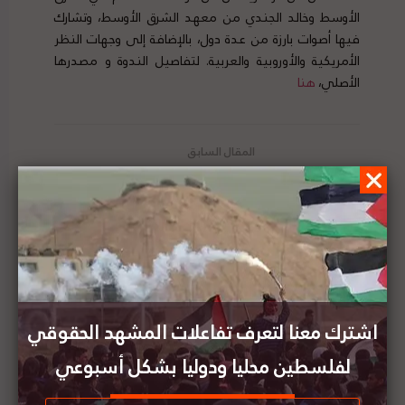
الأوسط وخالد الجندي من معهد الشرق الأوسط، وتشارك
فيها أصوات بارزة من عدة دول، بالإضافة إلى وجهات النظر
الأمريكية والأوروبية والعربية. لتفاصيل الندوة و مصدرها
الأصلي،
هنا
منظمة التعاون الإسلامي تدعو إلى دعم حق العودة
للفلسطينيين
العفو الدولية تدين دعم الولايات المتحدة لخطط
إسرائيل بضم الضفة الغربية
اشترك معنا لتعرف تفاعلات المشهد الحقوقي
لفلسطين محليا ودوليا بشكل أسبوعي