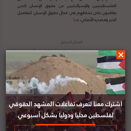
الفلسطينيين والإسرائيليين عن حقوق الإنسان الذين
يعاقبون على نشاطهم في مجال حقوق الإنسان. لتفاصيل
الخبر ومصدره الأصلي،
هنا
دولة سلوفينيا تعبر عن رفضها لقرار إسرائيل ضم أراض
في الضفة
نقابة الصحفيين الفلسطينيين تحذر: إعلام الإحتلال
موجه لضرب النسيج الإجتماعي الفلسطيني
اشترك معنا لتعرف تفاعلات المشهد الحقوقي
لفلسطين محليا ودوليا بشكل أسبوعي