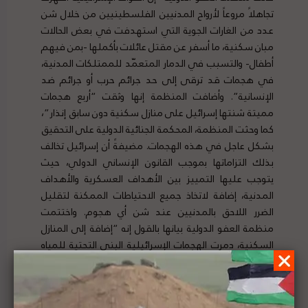
تجاهلاً مروعاً لأرواح المدنيين الفلسطينيين من خلال شن
عدد من الغارات الجوية التي استهدفت في بعض الحالات
مبان سكنية، ما أسفر عن مقتل عائلات بأكملها -بمن فيهم
أطفال- والتسبب في الدمار المتعمّد للممتلكات المدنية،
في هجمات قد ترقى إلى حد جرائم حرب أو جرائم ضد
الإنسانية”. وأضافت المنظمة إنها وثقت “أربع هجمات
مميتة شنتها إسرائيل على منازل سكنية دون سابق إنذار”،
كما وحثت المنظمة، المحكمة الجنائية الدولية على التحقيق
بشكل عاجل في هذه الهجمات. مضيفةً أن إسرائيل تخالف
بذلك التزاماتها بموجب القانون الإنساني الدولي، حيث
يتوجب عليها التمييز بين الأهداف العسكرية والأهداف
المدنية، إضافة لاتخاذ جميع الاحتياطات الممكنة لتقليل
الضرر اللاحق بالمدنيين عند شن أي هجوم. واختتمت
منظمة العفو الدولية بيانها بالقول إنه “إضافة إلى المنازل
السكنية، دمرت الهجمات الإسرائيلية البنى التحتية للمياه
والكهرباء كذلك المرافق الطبية، وأوقفت عمليات محطة
تحلية مياه البحر في شمال غزة، التي تزود أكثر من 250 ألف
شخص بالمياه”. لتفاصيل الخبر ومصدره الأصلي،
هنا