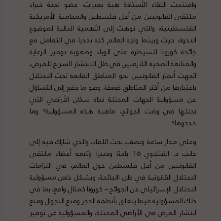
وافتتحت اللقاء الأستاذة هبة بعيرات، عضو لجنة خبراء
ملتقى القانونيين من أجل فلسطين والمحامية الأمريكية
الفلسطينية، والتي نوهت إلى الأهمية الحالية لموضوع
الندوة، حيث وبينما واجه العالم كله تحديا في التعامل مع
جائحة كورونا للسيطرة على الوباء وصعوبة توفير الرعاية
والمتابعة الصحية اللازمتين في ظل الانتشار السريع للمرض،
اتجهت أنظار القانونيين نحو المناطق القابعة تحت الاحتلال
باعتبارها من أكثر المناطق ضعفا، وهو ما دفع إلى التساؤل
عن مسؤولية الجهات المحتلة تجاه سكان الأراضي التي
تحتلها في وقت الجوائح، ماهية هذه المسؤولية؟ وما
حددوها؟
وعلى مدار ساعة ونصف، بحث اللقاء، والذي شارك فيه إلى
جانب د. الفتلاوي 16 باحثا وخبيرا وتابعه أعضاء ملتقى
القانونيين من أجل فلسطين حول العالم، في التزامات
الاحتلال القانونية في ظل االجائحة، وبشكل خاص مسؤولية
الاحتلال الإسرائيلي عن الجوائح – كورونا كمثال واقع، بما في
ذلك المسؤولية فيما يتعلق بأنظمة الحجر ومنع التجوال ومنع
انتشار المرض في الأراضي المحتلة، والمسؤولية عن توفير