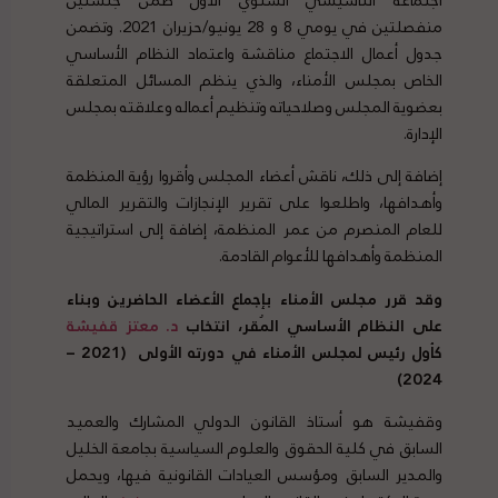
منفصلتين في يومي 8 و 28 يونيو/حزيران 2021. وتضمن
جدول أعمال الاجتماع مناقشة واعتماد النظام الأساسي
الخاص بمجلس الأمناء، والذي ينظم المسائل المتعلقة
بعضوية المجلس وصلاحياته وتنظيم أعماله وعلاقته بمجلس
الإدارة.
إضافة إلى ذلك، ناقش أعضاء المجلس وأقروا رؤية المنظمة
وأهدافها، واطلعوا على تقرير الإنجازات والتقرير المالي
للعام المنصرم من عمر المنظمة، إضافة إلى استراتيجية
المنظمة وأهدافها للأعوام القادمة.
وقد قرر مجلس الأمناء بإجماع الأعضاء الحاضرين وبناء
على النظام الأساسي المُقر، انتخاب
د. معتز قفيشة
كأول رئيس لمجلس الأمناء في دورته الأولى
(2021 –
2024)
وقفيشة هو أستاذ القانون الدولي المشارك والعميد
السابق في كلية الحقوق والعلوم السياسية بجامعة الخليل
والمدير السابق ومؤسس العيادات القانونية فيها، ويحمل