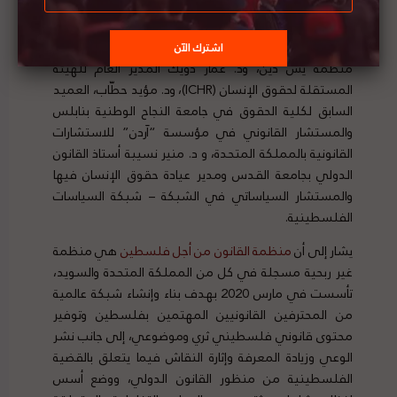
للمركز الفلسطيني للأبحاث والسياسات (مسارات) في
قطاع غزة، وعبير بكر، المحامية المتخصصة في القانون
الجنائي والدستوري والعضو السابق في المجلس العام في
منظمة يش دين، ود. عمار دويك المدير العام للهيئة
المستقلة لحقوق الإنسان (ICHR)، ود. مؤيد حطّاب، العميد
السابق لكلية الحقوق في جامعة النجاح الوطنية بنابلس
والمستشار القانوني في مؤسسة “آردن” للاستشارات
القانونية بالمملكة المتحدة، و د. منير نسيبة أستاذ القانون
الدولي بجامعة القدس ومدير عيادة حقوق الإنسان فيها
والمستشار السياساتي في الشبكة – شبكة السياسات
الفلسطينية.
يشار إلى أن
منظمة القانون من أجل فلسطين
هي منظمة
غير ربحية مسجلة في كل من المملكة المتحدة والسويد،
تأسست في مارس 2020 بهدف بناء وإنشاء شبكة عالمية
من المحترفين القانونيين المهتمين بفلسطين وتوفير
محتوى قانوني فلسطيني ثري وموضوعي، إلى جانب نشر
الوعي وزيادة المعرفة وإثارة النقاش فيما يتعلق بالقضية
الفلسطينية من منظور القانون الدولي، ووضع أسس