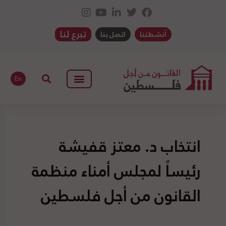
تبرع لنا
أنشطتنا
اتصل بنا
En
انتخاب د. معتز قفيشة
رئيساً لمجلس أمناء منظمة
القانون من أجل فلسطين