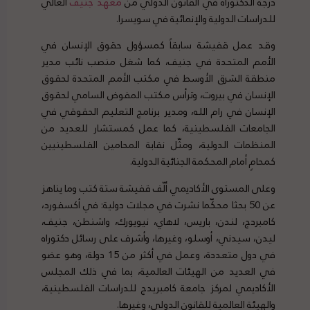
درجة الدكتوراه في القانون الدولي من
معهد جنيف
العالي
للدراسات الدولية والإنمائية في سويسرا.
وقد عمل قفيشة سابقاً كمسؤول حقوق الإنسان في
الأمم المتحدة في جنيف، كما شغل منصب نائب مدير
منطقة الشرق الأوسط في مكتب الأمم المتحدة لحقوق
الإنسان في بيروت، وترأس مكتب المفوض السامي لحقوق
الإنسان في رام الله، ومدير برنامج التعليم الحقوقي في
الجامعات الفلسطينية، كما عمل كمستشار للعديد من
المنظمات الدولية، ومثّل نقابة المحامين الفلسطينيين
كمحامٍ أمام المحكمة الجنائية الدولية.
وعلى المستوى الأكاديمي ألّف قفيشة ستة كتب وما يناهز
عن 50 بحثا محكّما نشرت في مجلات دولية: في أكسفورد،
كامبردج، لندن، باريس، لاهاي، نيويورك، واشنطن، جنيف،
ليدن، سيدني، أوسلو، وغيرها، وأشرف على رسائل دكتوراه
في دول متعددة، وعمل في أكثر من 15 دولة، وهو عضو
في العديد من الهيئات العالمية، بما في ذلك المجلس
الأكاديمي لمركز جامعة كامبريدج للدراسات الفلسطينية،
والهيئة العالمية للقانون الدولي، وغيرها.