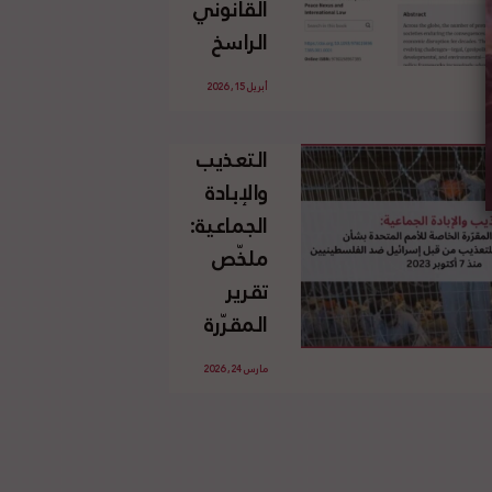
القانوني
الإسرائيلي
الراسخ
غير
للاجئين
القانوني
أبريل 15, 2026
الفلسطينيين
للأرض
وحقهم
الفلسطينية
التعذيب
في العودة
والإبادة
بموجب
الجماعية:
القانون
ملخّص
الدولي
تقرير
المقرّرة
الخاصة
مارس 24, 2026
للأمم
المتحدة
بشأن
الاستخدام