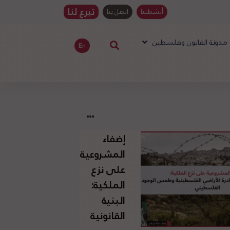
تبرع لنا
أنشطتنا
اتصل بنا
مدونة القانون وفلسطين
En
إضفاء
المشروعية
على نزع
الملكية:
البنية
القانونية