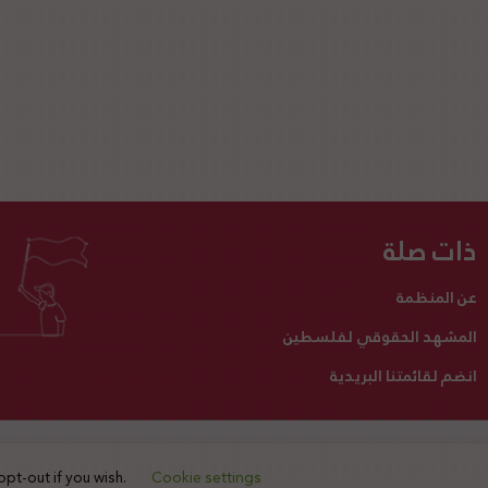
ذات صلة
عن المنظمة
المشهد الحقوقي لفلسطين
انضم لقائمتنا البريدية
تبرع لنا
أنشطتنا
اتصل بنا
opt-out if you wish.
Cookie settings