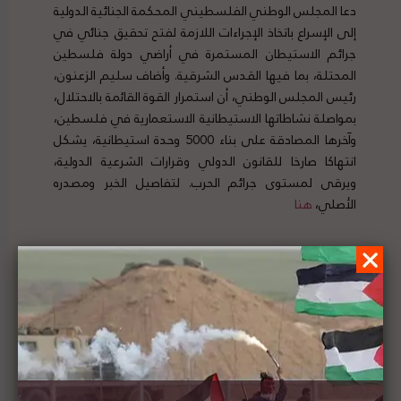
دعا المجلس الوطني الفلسطيني المحكمة الجنائية الدولية
إلى الإسراع باتخاذ الإجراءات اللازمة لفتح تحقيق جنائي في
جرائم الاستيطان المستمرة في أراضي دولة فلسطين
المحتلة، بما فيها القدس الشرقية. وأضاف سليم الزعنون،
رئيس المجلس الوطني، أن استمرار القوة القائمة بالاحتلال،
بمواصلة نشاطاتها الاستيطانية الاستعمارية في فلسطين،
وآخرها المصادقة على بناء 5000 وحدة استيطانية، يشكل
انتهاكا صارخا للقانون الدولي وقرارات الشرعية الدولية،
ويرقى لمستوى جرائم الحرب. لتفاصيل الخبر ومصدره
الأصلي،
هنا
الكنيست يصادق على اتفاق التطبيع مع الإمارات
بأغلبية 80 مقابل 13 والقائمة المشتركة المعارض
الوحيد