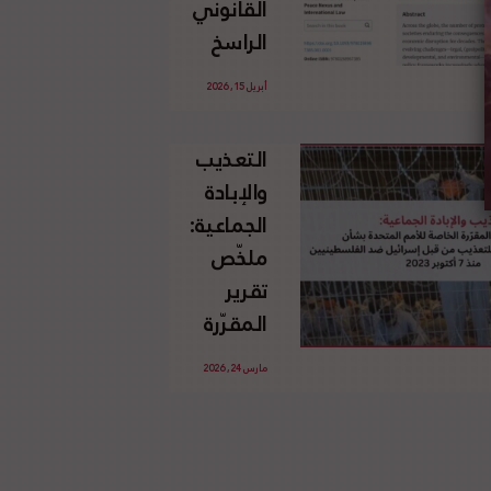
القانوني
الإسرائيلي
الراسخ
غير
للاجئين
القانوني
أبريل 15, 2026
الفلسطينيين
للأرض
وحقهم
الفلسطينية
التعذيب
في العودة
والإبادة
بموجب
الجماعية:
القانون
ملخّص
الدولي
تقرير
المقرّرة
الخاصة
مارس 24, 2026
للأمم
المتحدة
بشأن
الاستخدام