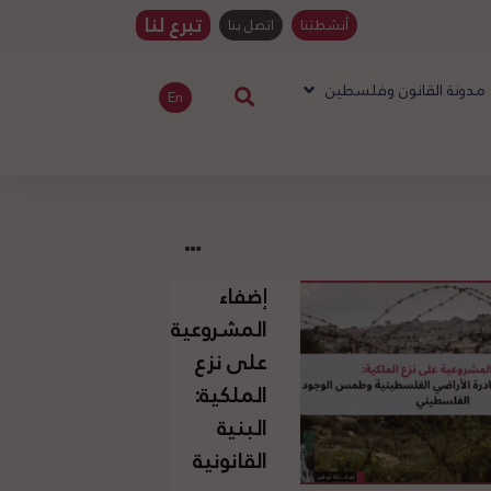
تبرع لنا
أنشطتنا
اتصل بنا
مدونة القانون وفلسطين
En
إضفاء
المشروعية
على نزع
الملكية:
البنية
القانونية