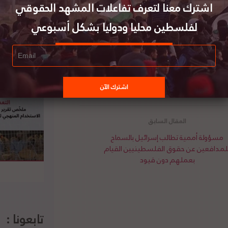
اشترك معنا لتعرف تفاعلات المشهد الحقوقي
يد عضوية المراقب التي كانت تحظى بها إسرائيل ما
ي، وترفض الالتزام بقرارات الشرعية الدولية بإنهاء
لفلسطين محليا ودوليا بشكل أسبوعي
نع إقامة دولة فلسطين المستقلة وعاصمتها مدينة
فريقي يعد انتهاكا صارخا للميثاق الأفريقي لحقوق
لى نبذ ومحاربة العنصرية وإنهاء الاستعمار، وحق
منهم مع الشعب الفلسطيني، والضغط لإفشال إعادة
صلي،
هنا
مسؤولة أممية تطالب إسرائيل بالسماح
لمدافعين عن حقوق الفلسطينيين القيام
بعملهم دون قيود
تابعونا :