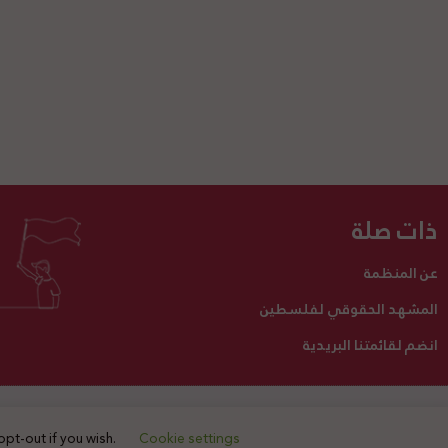
ذات صلة
عن المنظمة
المشهد الحقوقي لفلسطين
انضم لقائمتنا البريدية
تبرع لنا
أنشطتنا
اتصل بنا
opt-out if you wish.
Cookie settings