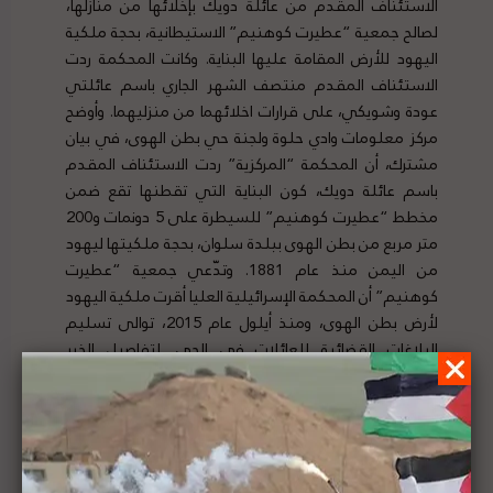
الاستئناف المقدم من عائلة دويك بإخلائها من منازلها،
لصالح جمعية “عطيرت كوهنيم” الاستيطانية، بحجة ملكية
اليهود للأرض المقامة عليها البناية. وكانت المحكمة ردت
الاستئناف المقدم منتصف الشهر الجاري باسم عائلتي
عودة وشويكي، على قرارات اخلائهما من منزليهما. وأوضح
مركز معلومات وادي حلوة ولجنة حي بطن الهوى، في بيان
مشترك، أن المحكمة “المركزية” ردت الاستئناف المقدم
باسم عائلة دويك، كون البناية التي تقطنها تقع ضمن
مخطط “عطيرت كوهنيم” للسيطرة على 5 دونمات و200
متر مربع من بطن الهوى ببلدة سلوان، بحجة ملكيتها ليهود
من اليمن منذ عام 1881. وتدّعي جمعية “عطيرت
كوهنيم” أن المحكمة الإسرائيلية العليا أقرت ملكية اليهود
لأرض بطن الهوى، ومنذ أيلول عام 2015، توالى تسليم
البلاغات القضائية للعائلات في الحي. لتفاصيل الخبر
ومصدره الأصلي،
هنا