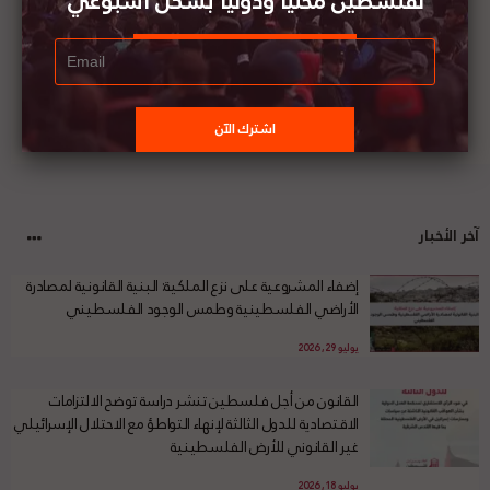
لفلسطين محليا ودوليا بشكل أسبوعي
آخر الأخبار
إضفاء المشروعية على نزع الملكية: البنية القانونية لمصادرة
الأراضي الفلسطينية وطمس الوجود الفلسطيني
يوليو 29, 2026
القانون من أجل فلسطين تنشر دراسة توضح الالتزامات
الاقتصادية للدول الثالثة لإنهاء التواطؤ مع الاحتلال الإسرائيلي
غير القانوني للأرض الفلسطينية
يوليو 18, 2026