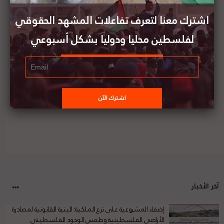
أدى إلى استشهاد ثلاثة فلسطينيين في مدينة جنين
اشترك معنا لتعرف تفاعلات المشهد الحقوقي
لفلسطين محليا ودوليا بشكل أسبوعي
11 حزيران/ يونيو: قرار أممي حول فلسطين صدر في
مثل هذا اليوم
آخر الأخبار
إضفاء المشروعية على نزع الملكية: البنية القانونية لمصادرة
الأراضي الفلسطينية وطمس الوجود الفلسطيني