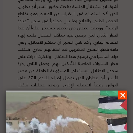
أشرف ابو سنينة أن الجلسة عقدت بحضور الأسير أبو عطوان،
الذي أكد استمراره في الإضراب عن الطعام وهو يقاطع
الفحص الطبي والعلاج وما يزال محتجزاً في سجن “عيادة
الرملة”، ووضعه الصحي في تدهور مستمر، علماً أن هذا
القرار الثاني الذي ترفض فيه محاكم الاحتلال طلب إنهاء
اعتقاله الإداري. وأكد نادي الأسير أن محاكم الاحتلال، وفي
كافة قضايا الأسرى المضربين ضد اعتقالهم الإداري، شكلت
ذراعا أساسياً في ترسيخ هذا الاعتقال، وابتكرت أدوات على
مدار السنوات الماضية للتّنكيل بهم. وحمل النادي إدارة
سجون الاحتلال الإسرائيلي المسؤولية الكاملة عن مصير
الأسير أبو عطوان الذي يواصل إضرابه لليوم الـ37 على
التوالي رفضاً لاعتقاله الإداري، ويواجه عمليات تنكيل
ممنهجة ينفذها السجانون بحقه في “سجن عيادة الرملة”
حيث يقبع. لتفاصيل الخبر ومصدره الأصلي،
هنا
الرئاسة الفلسطينية تدين التصعيد الإسرائيلي الذي