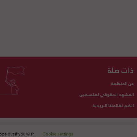
ذات صلة
عن المنظمة
المشهد الحقوقي لفلسطين
انضم لقائمتنا البريدية
تبرع لنا
أنشطتنا
اتصل بنا
opt-out if you wish.
Cookie settings