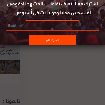
اشترك معنا لتعرف تفاعلات المشهد الحقوقي
سليم' تندد بسياسة النقل القسريّ للسكّان
لفلسطين محليا ودوليا بشكل أسبوعي
الفلسطينيّين والاستيلاء على أراضيهم
تابعونا :