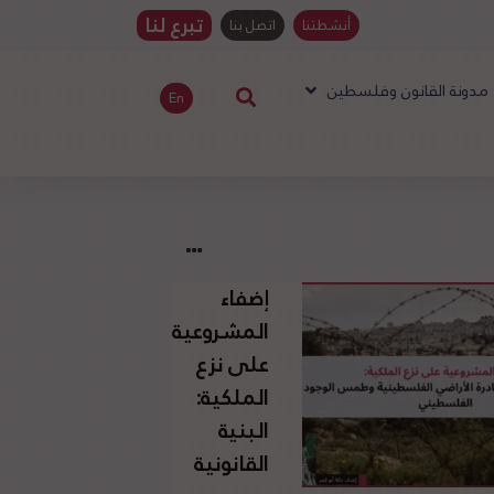
تبرع لنا
أنشطتنا
اتصل بنا
مدونة القانون وفلسطين
En
إضفاء
المشروعية
على نزع
الملكية:
البنية
القانونية