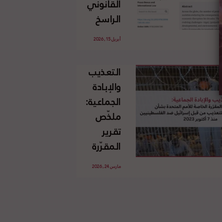
القانوني
الإسرائيلي
الراسخ
غير
للاجئين
القانوني
أبريل 15, 2026
الفلسطينيين
للأرض
وحقهم
الفلسطينية
التعذيب
في العودة
والإبادة
بموجب
الجماعية:
القانون
ملخّص
الدولي
تقرير
المقرّرة
الخاصة
مارس 24, 2026
للأمم
المتحدة
بشأن
الاستخدام