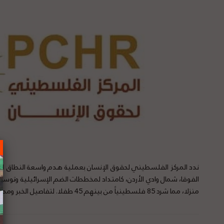
ندد المركز الفلسطيني لحقوق الإنسان بعملية هدم واسعة النطاق 
منزلا، مما شرد 85 فلسطينياً من بينهم 45 طفلا. لتفاصيل الخبر ومصدره الأصلي،