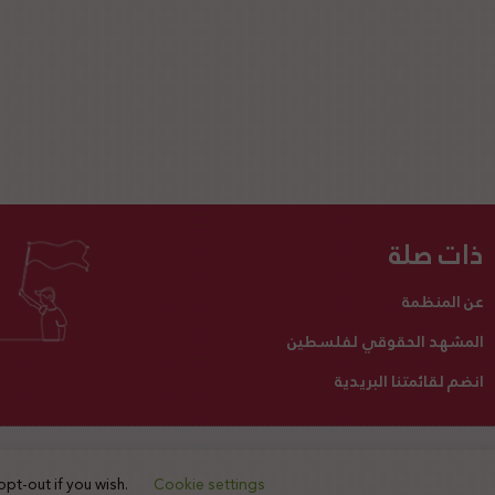
ذات صلة
عن المنظمة
المشهد الحقوقي لفلسطين
انضم لقائمتنا البريدية
تبرع لنا
أنشطتنا
اتصل بنا
opt-out if you wish.
Cookie settings