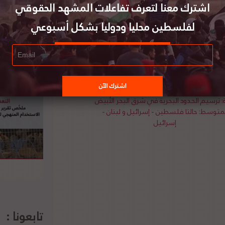
ن اليهود لم يكن لهم مطلقًا الحق في العبادة حول
اشترك معنا لتعرف تفاعلات المشهد الحقوقي
 حائط البراق خلال فترة الانتداب البريطاني. أخيرًا،
لفلسطين محليا ودوليا بشكل أسبوعي
لاقات الدولية.
: ترسيم الحدود البحرية في شرق البحر الأبيض
متوسط: حالتا فلسطين - إسرائيل و لبنان -
إسرائيل
تابعونا :