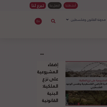
تبرع لنا
أنشطتنا
اتصل بنا
مدونة القانون وفلسطين
En
إضفاء
المشروعية
على نزع
الملكية:
البنية
القانونية