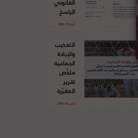
القانوني
الإسرائيلي
الراسخ
غير
للاجئين
القانوني
أبريل 15, 2026
الفلسطينيين
للأرض
وحقهم
الفلسطينية
التعذيب
في العودة
والإبادة
بموجب
الجماعية:
القانون
ملخّص
الدولي
تقرير
المقرّرة
الخاصة
مارس 24, 2026
للأمم
المتحدة
بشأن
الاستخدام