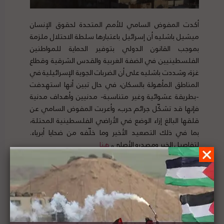
أكدت المفوض السامي للأمم المتحدة لحقوق الإنسان
ميشيل باشليه أن إسرائيل باعتبارها سلطة الاحتلال ملزمة
بموجب القانون الدولي بتوفير الحماية للمواطنين
الفلسطينيين في الضفة الغربية والقدس الشرقية وقطاع
غزة، وشددت باشليه على أن الضربات الجوية الإسرائيلية في
المناطق المأهولة بالسكان، في حال تبين أنها استهدفت
-بطريقة عشوائية وغير متناسبة- مدنيين وأهداف مدنية
فإنها قد تشكّل جرائم حرب، وأعربت المفوض السامي عن
قلقها البالغ إزاء الوضع في الأراضي الفلسطينية المحتلة،
بما في ذلك التصعيد الأخير وما خلّفه من ضحايا أبرياء.
لتفاصيل الخبر ومصدره الأصلي،
هنا
منظمة القانون من أجل فلسطين تنظم لقاء بعنوان:
"نظام الأبارتايد: ما الذي يمكن لِفلسطين أن تتعلمه
من جنوب أفريقيا ؟"