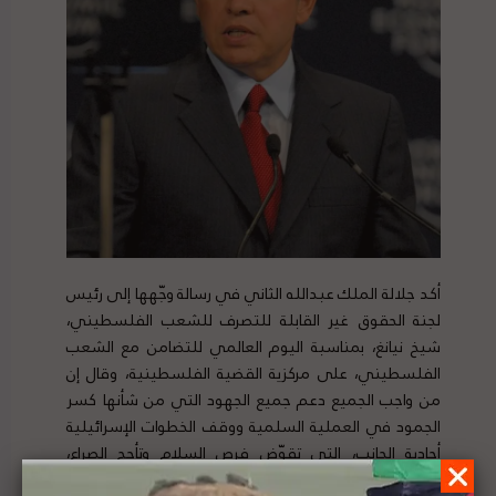
أكد جلالة الملك عبدالله الثاني في رسالة وجّهها إلى رئيس
لجنة الحقوق غير القابلة للتصرف للشعب الفلسطيني،
شيخ نيانغ، بمناسبة اليوم العالمي للتضامن مع الشعب
الفلسطيني، على مركزية القضية الفلسطينية، وقال إن
من واجب الجميع دعم جميع الجهود التي من شأنها كسر
الجمود في العملية السلمية ووقف الخطوات الإسرائيلية
أحادية الجانب، التي تقوّض فرص السلام وتأجج الصراع،
كالاستيطان ومحاولات ضم أية أراض فلسطينية، وفرض واقع