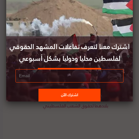
جديد في المسجد الأقصى المبارك والحرم القدسي
الشريف”. وشدد الملك على “أن القدس الشريف
ومقدساتها كانت وستبقى محور اهتمامنا ورعايتنا،
وستبقى الوصاية واجباً ومسؤولية تاريخية نعتز بحملها منذ
أكثر من مئة عام”. لتفاصيل الخبر ومصدره الأًصلي،
هنا
اشترك معنا لتعرف تفاعلات المشهد الحقوقي
لفلسطين محليا ودوليا بشكل أسبوعي
الأمين العام للأمم المتحدة: آفاق حل الدولتين تغدو
أبعد منالاً
سفيرا الجزائر والأردن بدمشق يؤكدان على دعم
بلادهما لحقوق الشعب الفلسطيني