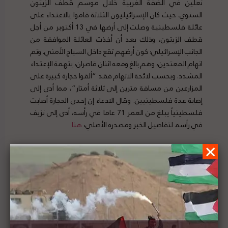
نعلين في الضفة الغربية خلال موسم قطف الزيتون
السنوي. حيث كان الإسرائيليون الثلاثة قاموا بالاعتداء على
عائلة فلسطينية وصلت إلى أرضها في 13 أكتوبر من أجل
قطف الزيتون، وذلك بعد أن أخذت العائلة الموافقة من
الجانب الإسرائيلي؛ كون أرضهم تقع داخل السياج الأمني. وتم
اتهام المعتدين، وهم بالغ ومعه اثنان قاصران، بتهمة الإعتداء
المشدد. وبحسب لائحة الاتهام فقد “ألقوا حجارة كبيرة على
المزارعين من مسافة مترين إلى ثلاثة أمتار”، مما أدى إلى
إصابة عدة فلسطينيين. وقال الادعاء إن إحدى الحجارة أصابت
فلسطينياً يبلغ من العمر 71 عاما في رأسه، أدى إلى نزيف
في رأسه. لتفاصيل الخبر ومصدره الأصلي،
هنا
دراسة جديدة للباحثة سوزان موريسون حول حركة
المقاطعة العالمية كشكل من أشكال العمل الجماعي
من أجل العدالة العالمية لفلسطين