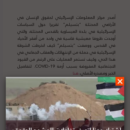
أصدر مركز المعلومات الإسرائيلي لحقوق الإنسان في
الأراضي المحتلة “بتسيلم” تقريرا حول السياسات
الإسرائيلية في بلدة العيساوية بالقدس المحتلة، والتي
أوجدت ظروفا معيشية قاسية في واحد من أفقر الأحياء
في القدس. ووصفت “بتسيلم” كيف انخرطت الشرطة
الإسرائيلية في حملة من الإنتهاكات والعقاب الجماعي في
هذا الحي، وكيف تستمر العمليات على الرغم من القيود
الاجتماعية المفروضة بسبب أزمة COVID-19. لتفاصيل
الخبر ومصدره الأصلي،
هنا
الإتحاد الأوروبي: لن نعترف بضم إسرائيل من جانب واحد
للضفة الغربية