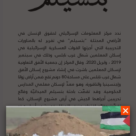
ندد مركز المعلومات الإسرائيلي لحقوق الإنسان في
الأراضي المحتلة “بتسيلم” في تقرير له بالمناورات
التدريبية التي أجرتها القوات العسكرية الإسرائيلية في
إسكان المعلمين شمال غرب نابلس، وذلك في سبتمبر
2019 ، وابريل 2020. وقال المركز إن جمعية الأفق التعاونية
لإسكان المعلمين باشرت في إنشاء مشروع إسكان الأفق
شمال غرب نابلس على مساحة 80 دونم تقع ضمن أراض زواتا
وإجنسينيا والناقورة، وهو معدّ لإسكان معلمي المدارس
الحكومية. وقد تقصّت باحثة بتسيلم الميدانيّة وقائع
تدريبين أجراهما الجيش في أرض مشروع الإسكان، كما
تقصّت وقائع اقتحام عنيف للمنازل في شهر أبريل هذه
السّنة بحجّة البحث عن مطلوبين. وشمل التقرير إفادة عدد
من المقيمين في الإسكان. لتفاصيل الخبر ومصدره الأصلي،
هنا