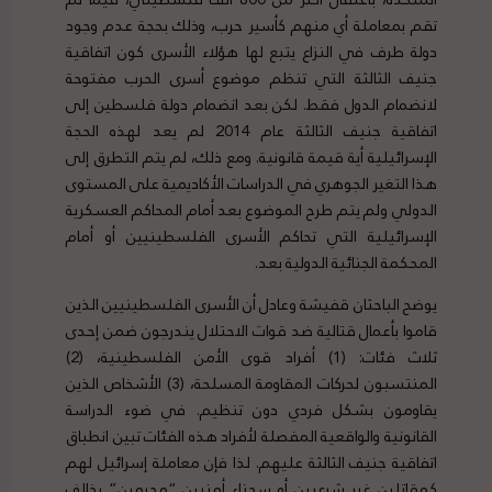
تقم بمعاملة أي منهم كأسير حرب، وذلك بحجة عدم وجود
دولة طرف في النزاع يتبع لها هؤلاء الأسرى كون اتفاقية
جنيف الثالثة التي تنظم موضوع أسرى الحرب مفتوحة
لانضمام الدول فقط. لكن بعد انضمام دولة فلسطين إلى
اتفاقية جنيف الثالثة عام 2014 لم يعد لهذه الحجة
الإسرائيلية أية قيمة قانونية. ومع ذلك، لم يتم التطرق إلى
هذا التغير الجوهري في الدراسات الأكاديمية على المستوى
الدولي ولم يتم طرح الموضوع بعد أمام المحاكم العسكرية
الإسرائيلية التي تحاكم الأسرى الفلسطينيين أو أمام
المحكمة الجنائية الدولية بعد.
يوضح الباحثان قفيشة وعادل أن الأسرى الفلسطينيين الذين
قاموا بأعمال قتالية ضد قوات الاحتلال يندرجون ضمن إحدى
ثلاث فئات: (1) أفراد قوى الأمن الفلسطينية، (2)
المنتسبون لحركات المقاومة المسلحة، (3) الأشخاص الذين
يقاومون بشكل فردي دون تنظيم. في ضوء الدراسة
القانونية والواقعية المفصلة لأفراد هذه الفئات تبين انطباق
اتفاقية جنيف الثالثة عليهم. لذا فإن معاملة إسرائيل لهم
كمقاتلين غير شرعيين أو سجناء أمنيين “مجرمين” يخالف