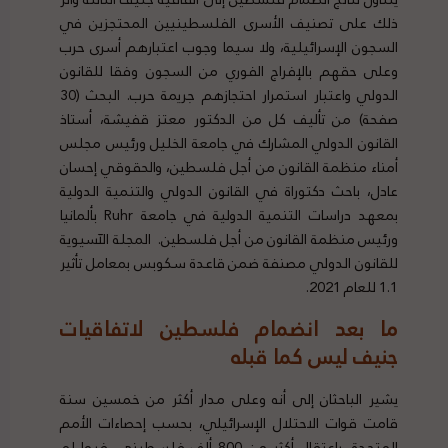
ذلك على تصنيف الأسرى الفلسطينيين المحتجزين في
السجون الإسرائيلية، ولا سيما وجوب اعتبارهم أسرى حرب
وعلى حقهم بالإفراج الفوري من السجون وفقا للقانون
الدولي واعتبار استمرار احتجازهم جريمة حرب. البحث (30
صفحة) من تأليف كل من الدكتور معتز قفيشة، أستاذ
القانون الدولي المشارك في جامعة الخليل ورئيس مجلس
أمناء منظمة القانون من أجل فلسطين، والحقوقي إحسان
عادل، باحث دكتوراة في القانون الدولي والتنمية الدولية
بمعهد دراسات التنمية الدولية في جامعة Ruhr بألمانيا
ورئيس منظمة القانون من أجل فلسطين. المجلة الآسيوية
للقانون الدولي مصنفة ضمن قاعدة سكوبس بمعامل تأثير
1.1 للعام 2021.
ما بعد انضمام فلسطين لاتفاقيات
جنيف ليس كما قبله
يشير الباحثان إلى أنه وعلى مدار أكثر من خمسين سنة
قامت قوات الاحتلال الإسرائيلي، بحسب إحصاءات الأمم
المتحدة، باعتقال أكثر من 800 ألف فلسطيني، فيما لم